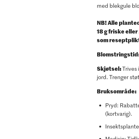
med blekgule bl
NB! Alle planted
18 g friske elle
som reseptplikt
Blomstringstid
Skjøtsel:
Trives 
jord. Trenger stø
Bruksområde:
Pryd: Rabatter
(kortvarig).
​Insektsplant
Medisin: Tidl