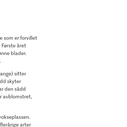
 som er forvillet
 Første året
ønne blader.
.
ange) sitter
dd skyter
har den sådd
er avblomstret,
 vokseplassen.
flerårige arter