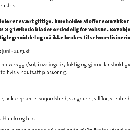
omster.
eler er svært giftige. Inneholder stoffer som virker 
r 2-3 g tørkede blader er dødelig for voksne. Revebje
ig legemiddel og må ikke brukes til selvmedisineri
:
juni - august
i halvskygge/sol, i næringsrik, fuktig og gjerne kalkholdi
tte hvis vindutsatt plassering.
, solitærplante, surjordsbed, skogbunn, villflor, stenbed. 
e: Humle og bie.
igere la man bladene på væskende sår/byller for sårhelin