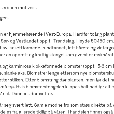
iserbuen mot vest.
gen​.
n er hjemmehørende i Vest-Europa. Hardfør toårig plante
å Sør- og Vestlandet opp til Trøndelag. Høyde 50-150 cm.
 av lansettformede, rundtannet, lett hårete og vintergr
r en opprett og kraftig stengel som øverst er mykhåret
a og karminrosa klokkeformede blomster (opptil 5-6 cm l
e, slanke aks. Blomstrer lenge ettersom nye blomstersku
tter stilken. Etter blomstring dør planten, men før det 
små frø. Hvis blomsterstengelen klippes helt ned før alt 
 år til. Danner siderosetter.
år seg svært lett. Samle modne frø som strøs direkte på
deles fra allerede tidlig på våren. I handelen finnes også 