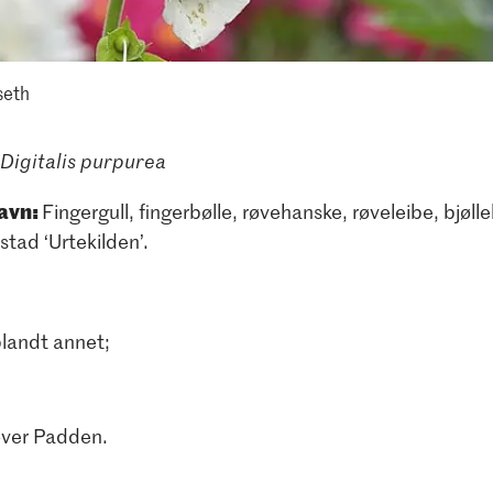
seth
Digitalis purpurea
avn:
Fingergull, fingerbølle, røvehanske, røveleibe, bjøll
stad ‘Urtekilden’.
blandt annet;
over Padden.