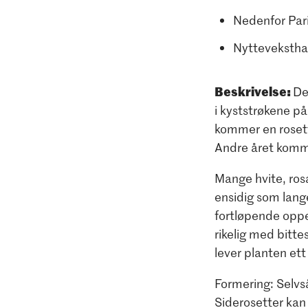
Nedenfor Par
Nyttevekstha
Beskrivelse:
De
i kyststrøkene p
kommer en rosett
Andre året komme
Mange hvite, ros
ensidig som lang
fortløpende oppe
rikelig med bitte
lever planten ett
Formering: Selvs
Siderosetter kan 