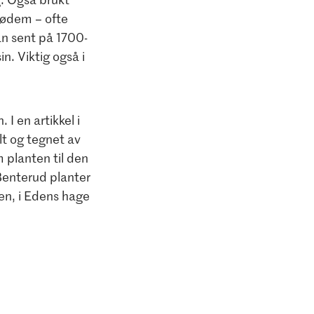
(ødem – ofte
an sent på 1700-
n. Viktig også i
 I en artikkel i
t og tegnet av
 planten til den
Benterud planter
en, i Edens hage