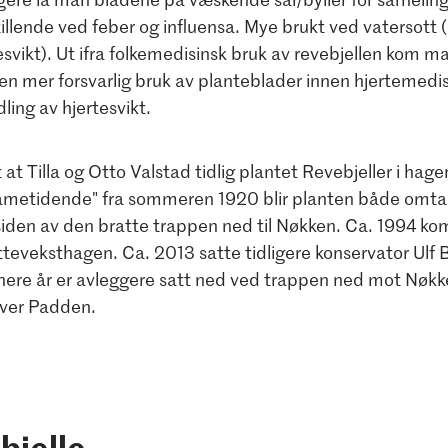
llende ved feber og influensa. Mye brukt ved vatersott 
esvikt). Ut ifra folkemedisinsk bruk av revebjellen kom m
l en mer forsvarlig bruk av planteblader innen hjertemedisi
ling av hjertesvikt.
 at Tilla og Otto Valstad tidlig plantet Revebjeller i hagen.
ametidende" fra sommeren 1920 blir planten både omtal
siden av den bratte trappen ned til Nøkken. Ca. 1994 kom
teveksthagen. Ca. 2013 satte tidligere konservator Ulf 
nere år er avleggere satt ned ved trappen ned mot Nøkk
over Padden.
bjelle