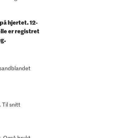
på hjertet. 12-
lle er registret
ng.
g/sandblandet
Til snitt
g. Også brukt