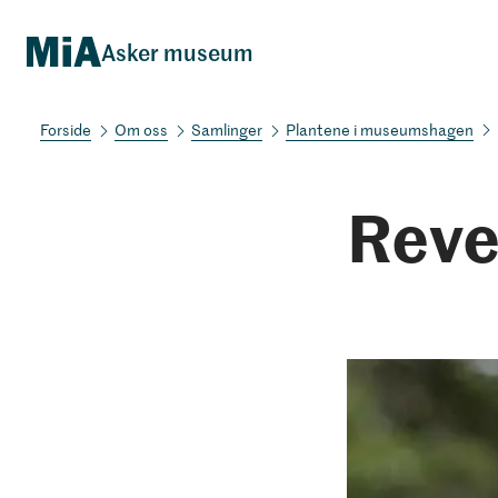
Asker museum
Om oss
Samlinger
Plantene i museumshagen
Reve