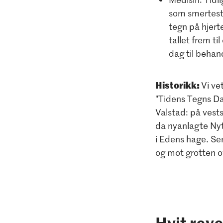
som smertesti
tegn på hjert
tallet frem ti
dag til behand
Historikk:
Vi vet
"Tidens Tegns D
Valstad: på vest
da nyanlagte Nyt
i Edens hage. Se
og mot grotten 
Hvit reve