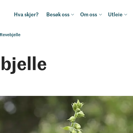
Hva skjer?
Besøk oss
Om oss
Utleie
Revebjelle
bjelle