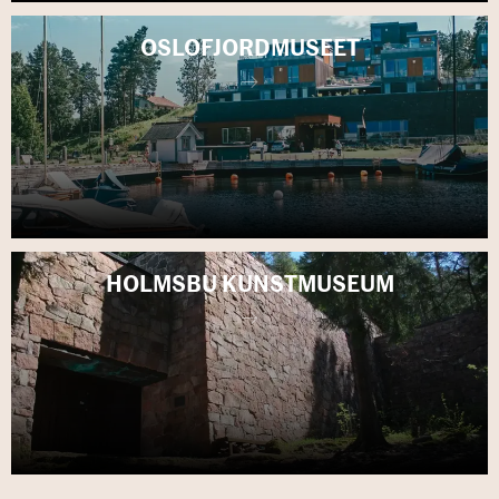
OSLO­FJORD­MU­SE­ET
HOLMS­BU KUNST­MU­SE­UM