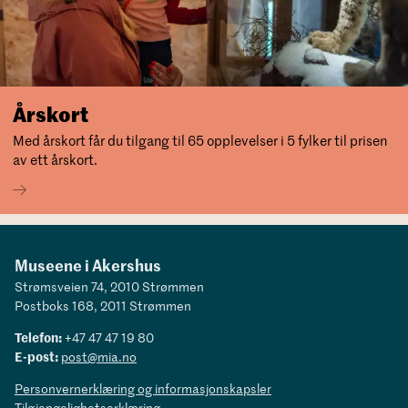
Års­kort
Med årskort får du tilgang til 65 opplevelser i 5 fylker til prisen
av ett årskort.
Museene i Akershus
Strømsveien 74, 2010 Strømmen
Postboks 168, 2011 Strømmen
Telefon:
+47 47 47 19 80
E-post:
post@mia.no
Personvernerklæring og informasjonskapsler
Tilgjengelighetserklæring