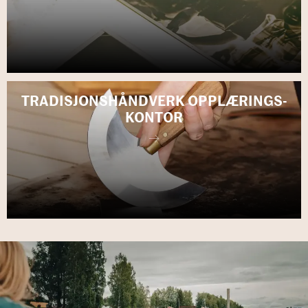
TRA­DI­SJONS­HÅND­VERK OPP­LÆ­RINGS­
KON­TOR