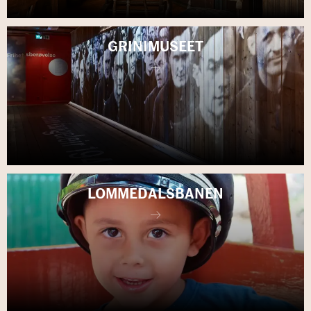
GRI­NI­MU­SE­ET
LOMME­DALS­BA­NEN