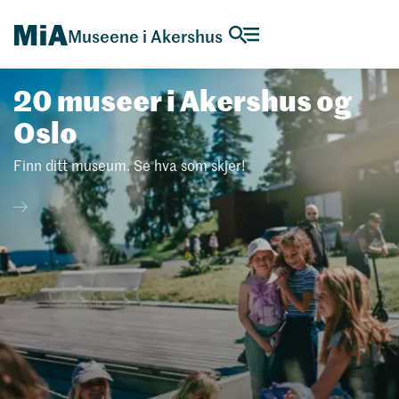
Museene i Akershus
20 mu­se­er i Akers­hus og
Oslo
Finn ditt museum. Se hva som skjer!