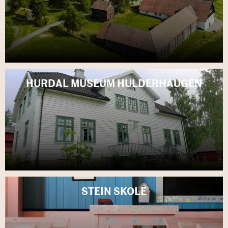
HUR­DAL MU­SE­UM HUL­DER­HAU­GEN
STEIN SKOLE