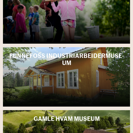
FUNNE­FOSS IN­DU­STRI­AR­BEI­DER­MU­SE­
UM
GAMLE HVAM MU­SE­UM