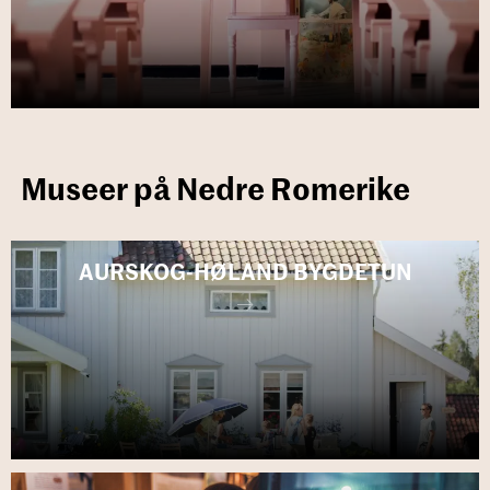
Museer på Nedre Romerike
AURSKOG-​HØLAND BYGDE­TUN