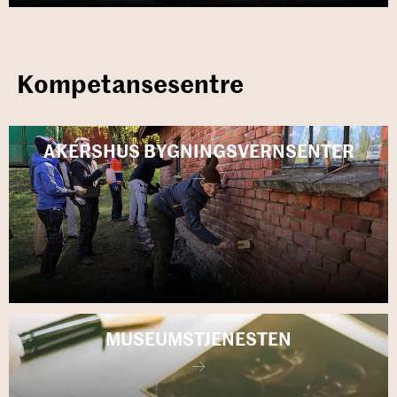
Kompetansesentre
AKERS­HUS BYG­NINGS­VERN­SEN­TER
MU­SE­UMS­TJE­NES­TEN