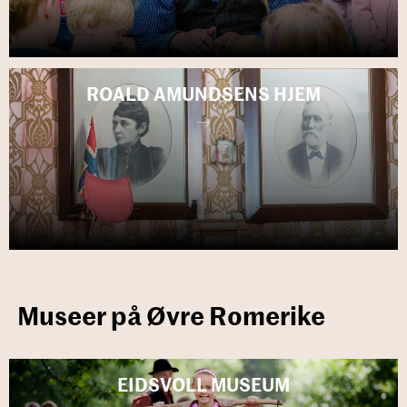
ROALD AMUND­SENS HJEM
Museer på Øvre Romerike
EIDS­VOLL MU­SE­UM