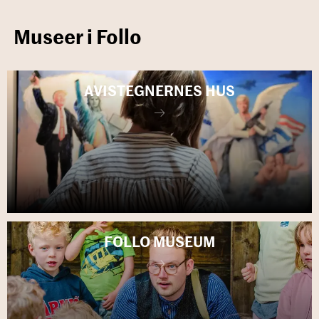
Museer i Follo
AVIS­TEG­NER­NES HUS
FOLLO MU­SE­UM