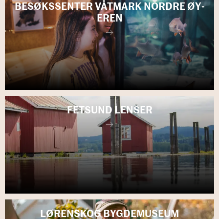
BE­SØKS­SEN­TER VÅT­MARK NORD­RE ØY­
EREN
FET­SUND LEN­SER
LØ­REN­SKOG BYGDE­MU­SE­UM