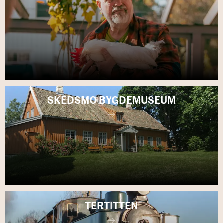
SKEDS­MO BYGDE­MU­SE­UM
TER­TIT­TEN