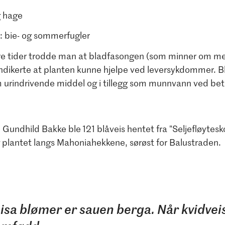
g hage
: bie- og sommerfugler
ldre tider trodde man at bladfasongen (som minner om m
 indikerte at planten kunne hjelpe ved leversykdommer. B
 urindrivende middel og i tillegg som munnvann ved bet
e Gundhild Bakke ble
121 blåveis hentet fra "Seljefløytes
g plantet langs Mahoniahekkene, sørøst for Balustraden.
isa blømer er sauen berga. Når kvidve