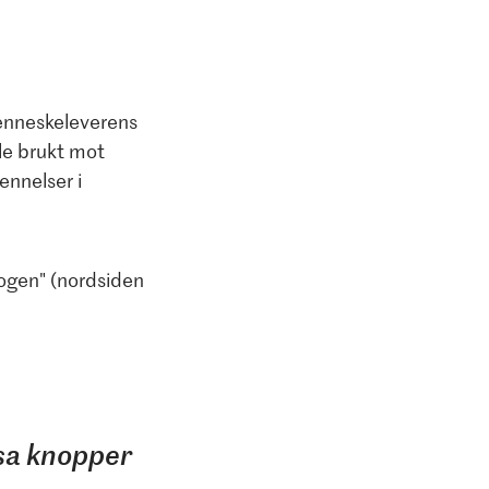
enneskeleverens
le brukt mot
ennelser i
kogen" (nordsiden
isa knopper