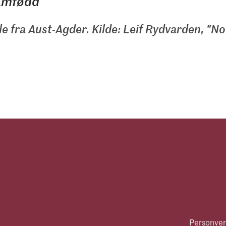
ramfødd
e fra Aust-Agder. Kilde: Leif Rydvarden, "N
Personver