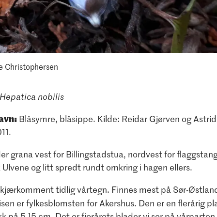
e Christophersen
Hepatica nobilis
avn:
Blåsymre, blåsippe. Kilde: Reidar Gjørven og Astrid
2011.
r grana vest for Billingstadstua, nordvest for flaggstan
lvene og litt spredt rundt omkring i hagen ellers.
 kjærkomment tidlig vårtegn. Finnes mest på Sør-Østland
isen er fylkesblomsten for Akershus. Den er en flerårig 
kk på 5-15 cm. Det er fjorårets blader vi ser på vårparten