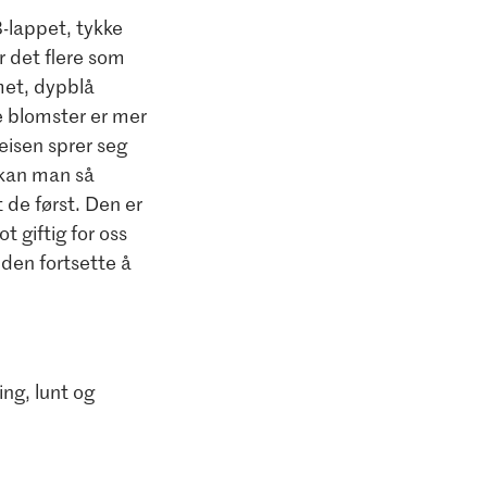
-lappet, tykke
er det flere som
rmet, dypblå
te blomster er mer
eisen sprer seg
) kan man så
t de først. Den er
 giftig for oss
den fortsette å
ing, lunt og