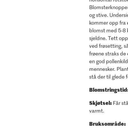
Blomsterknoppene
og stive. Undersi
kommer opp fra én
blomst med 5-8 kr
sjeldne. Tett op
ved frøsetting, s
frøene straks de 
en god pollenkild
mennesker. Plant
stå der til glede f
Blomstringstid
Skjøtsel:
Får stå
varmt.
Bruksområde: