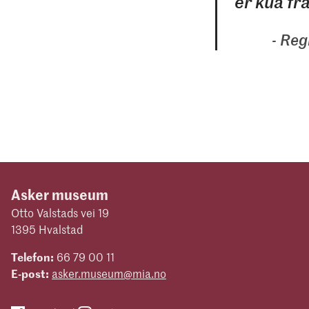
er kua f
Regl
Asker museum
Otto Valstads vei 19
1395 Hvalstad
Telefon:
66 79 00 11
E-post:
asker.museum@mia.no