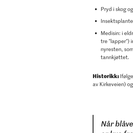
Pryd i skog o
Insektsplante
Medisin: i e
tre "lapper")
nyresten, som
tannkjøttet.
Historikk:
Ifølg
av Kirkeveien) o
Når blåve