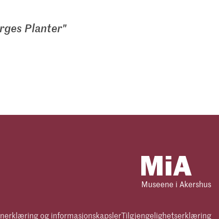
orges Planter"
Museene i Akershus
nerklæring og informasjonskapsler
Tilgjengelighetserklæring