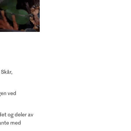
 Skår,
gen ved
et og deler av
plante med
.