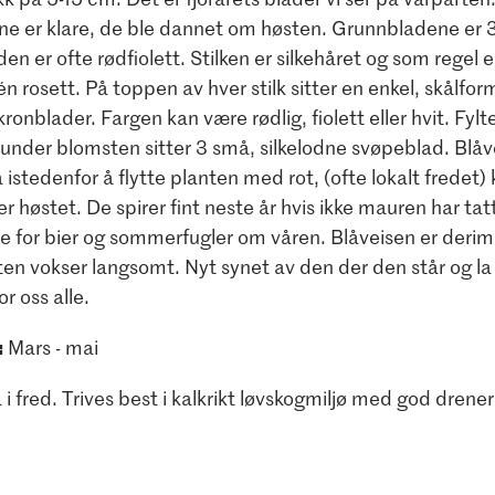
 er klare, de ble dannet om høsten. Grunnbladene er 3
den er ofte rødfiolett. Stilken er silkehåret og som regel 
 rosett. På toppen av hver stilk sitter en enkel, skålfo
onblader. Fargen kan være rødlig, fiolett eller hvit. Fyl
punder blomsten sitter 3 små, silkelodne svøpeblad. Blåv
å istedenfor å flytte planten med rot, (ofte lokalt fredet
er høstet. De spirer fint neste år hvis ikke mauren har tat
e for bier og sommerfugler om våren. Blåveisen er derimot
en vokser langsomt. Nyt synet av den der den står og la 
or oss alle.
:
Mars - mai
 i fred. Trives best i kalkrikt løvskogmiljø med god drener