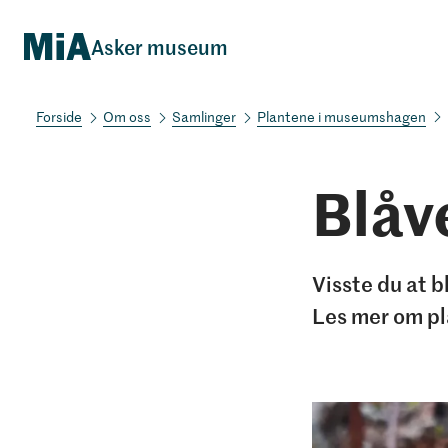
Asker museum
Om oss
Samlinger
Plantene i museumshagen
Blåv
Visste du at b
Les mer om pl