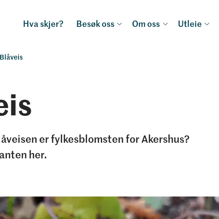
Hva skjer?
Besøk oss
Om oss
Utleie
Blåveis
eis
låveisen er fylkesblomsten for Akershus?
anten her.