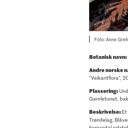
Foto: Anne Gret
Botanisk navn:
Andre norske n
"Veikantflora", 
Plassering:
Unde
Gamletunet, bak U
Beskrivelse:
Et
Trøndelag.
Blåve
horisontal rotsto