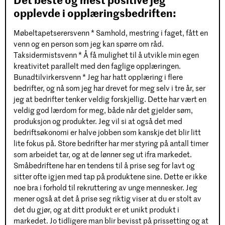
opplevde i opplæringsbedriften:
Møbeltapetserersvenn * Samhold, mestring i faget, fått en
venn og en person som jeg kan spørre om råd.
Taksidermistsvenn * Å få mulighet til å utvikle min egen
kreativitet parallelt med den faglige opplæringen.
Bunadtilvirkersvenn * Jeg har hatt opplæring i flere
bedrifter, og nå som jeg har drevet for meg selv i tre år, ser
jeg at bedrifter tenker veldig forskjellig. Dette har vært en
veldig god lærdom for meg, både når det gjelder søm,
produksjon og produkter. Jeg vil si at også det med
bedriftsøkonomi er halve jobben som kanskje det blir litt
lite fokus på. Store bedrifter har mer styring på antall timer
som arbeidet tar, og at de lønner seg ut ifra markedet.
Småbedriftene har en tendens til å prise seg for lavt og
sitter ofte igjen med tap på produktene sine. Dette er ikke
noe bra i forhold til rekruttering av unge mennesker. Jeg
mener også at det å prise seg riktig viser at du er stolt av
det du gjør, og at ditt produkt er et unikt produkt i
markedet. Jo tidligere man blir bevisst på prissetting og at