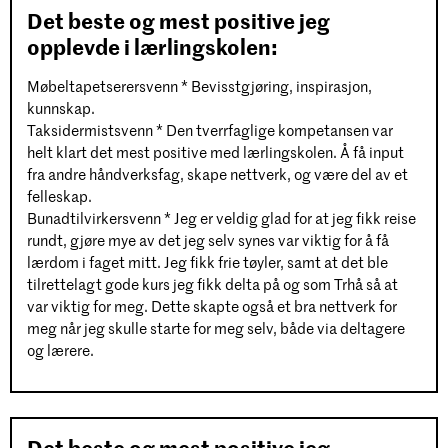
Det beste og mest positive jeg
opplevde i lærlingskolen:
Møbeltapetserersvenn * Bevisstgjøring, inspirasjon,
kunnskap.
Taksidermistsvenn * Den tverrfaglige kompetansen var
helt klart det mest positive med lærlingskolen. Å få input
fra andre håndverksfag, skape nettverk, og være del av et
felleskap.
Bunadtilvirkersvenn * Jeg er veldig glad for at jeg fikk reise
rundt, gjøre mye av det jeg selv synes var viktig for å få
lærdom i faget mitt. Jeg fikk frie tøyler, samt at det ble
tilrettelagt gode kurs jeg fikk delta på og som Trhå så at
var viktig for meg. Dette skapte også et bra nettverk for
meg når jeg skulle starte for meg selv, både via deltagere
og lærere.
Det beste og mest positive jeg