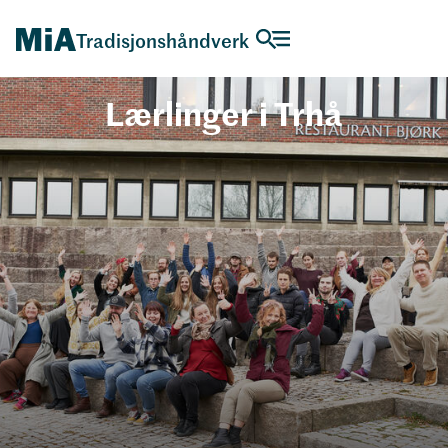
Tradisjonshåndverk
Lærlinger i Trhå