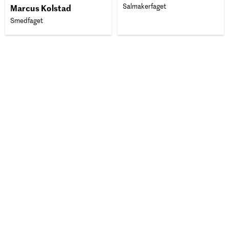
Salmakerfaget
Marcus Kolstad
Smedfaget
Morten Bjerke
Møbelsnekkerfaget
Eirik Glosli
Industrimekanikerfag