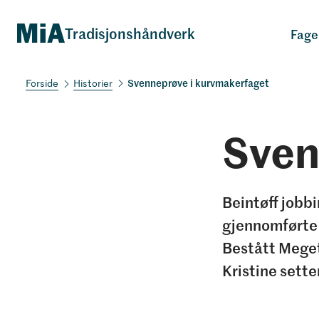
Tradisjonshåndverk
Fage
Svenneprøve i kurvmakerfaget
Historier
Sven
Beintøff jobbi
gjennomførte 
Bestått Meget
Kristine sette