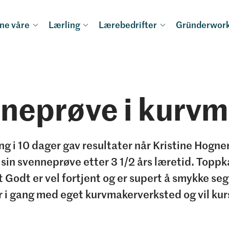
ne våre
Lærling
Lærebedrifter
Gründerwor
neprøve i kurvm
ng i 10 dager gav resultater når Kristine Hogn
sin svenneprøve etter 3 1/2 års læretid. Topp
 Godt er vel fortjent og er supert å smykke se
r i gang med eget kurvmakerverksted og vil kur