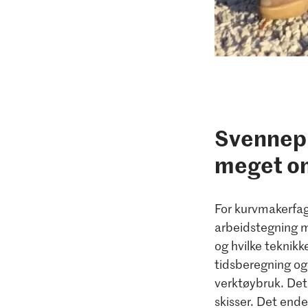
Svennepr
meget o
For kurvmakerfag
arbeidstegning m
og hvilke teknik
tidsberegning og
verktøybruk. Det s
skisser. Det end