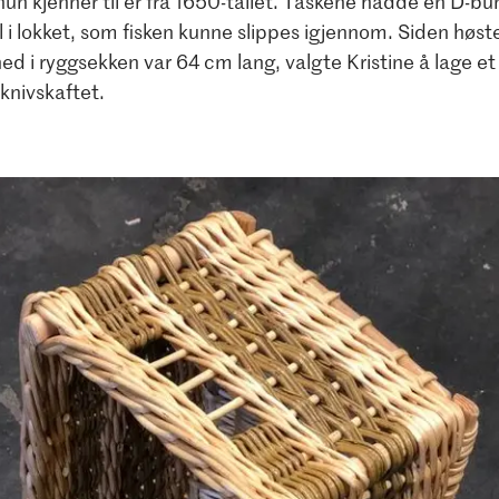
un kjenner til er fra 1650-tallet. Taskene hadde en D-bu
ll i lokket, som fisken kunne slippes igjennom. Siden høs
ned i ryggsekken var 64 cm lang, valgte Kristine å lage e
knivskaftet.