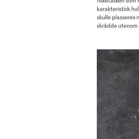
fisketasken som h
karakteristisk hu
skulle plasseres 
skrådde utenom 