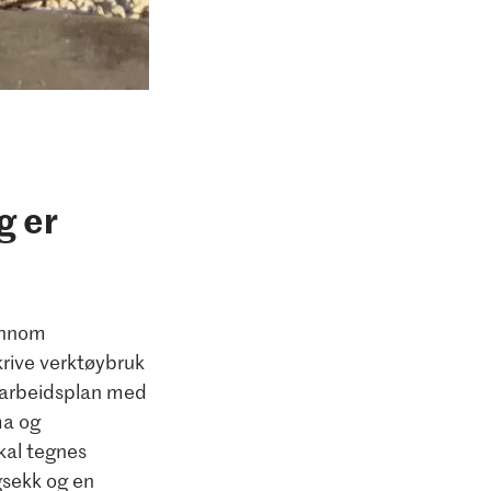
g er
jennom
krive verktøybruk
n arbeidsplan med
ma og
skal tegnes
gsekk og en