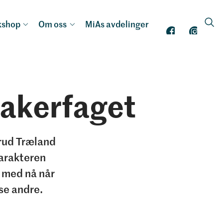
kshop
Om oss
MiAs avdelinger
akerfaget
erud Træland
karakteren
g med nå når
se andre.