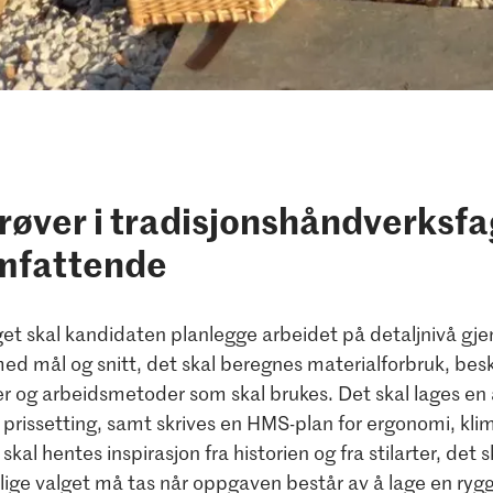
øver i tradisjonshåndverksfa
mfattende
et skal kandidaten planlegge arbeidet på detaljnivå g
ed mål og snitt, det skal beregnes materialforbruk, bes
ker og arbeidsmetoder som skal brukes. Det skal lages e
 prissetting, samt skrives en HMS-plan for ergonomi, kli
kal hentes inspirasjon fra historien og fra stilarter, det 
elige valget må tas når oppgaven består av å lage en ryg