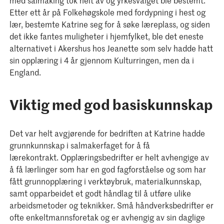
med salmaking tok helt av og yrkesvalget ble bestemt.
Etter ett år på Folkehøgskole med fordypning i hest og
lær, bestemte Katrine seg for å søke læreplass, og siden
det ikke fantes muligheter i hjemfylket, ble det eneste
alternativet i Akershus hos Jeanette som selv hadde hatt
sin opplæring i 4 år gjennom Kulturringen, men da i
England.
Viktig med god basiskunnskap
Det var helt avgjørende for bedriften at Katrine hadde
grunnkunnskap i salmakerfaget for å få
lærekontrakt. Opplæringsbedrifter er helt avhengige av
å få lærlinger som har en god fagforståelse og som har
fått grunnopplæring i verktøybruk, materialkunnskap,
samt opparbeidet et godt håndlag til å utføre ulike
arbeidsmetoder og teknikker. Små håndverksbedrifter er
ofte enkeltmannsforetak og er avhengig av sin daglige