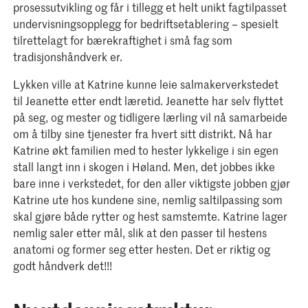
prosessutvikling og får i tillegg et helt unikt fagtilpasset
undervisningsopplegg for bedriftsetablering – spesielt
tilrettelagt for bærekraftighet i små fag som
tradisjonshåndverk er.
Lykken ville at Katrine kunne leie salmakerverkstedet
til Jeanette etter endt læretid. Jeanette har selv flyttet
på seg, og mester og tidligere lærling vil nå samarbeide
om å tilby sine tjenester fra hvert sitt distrikt. Nå har
Katrine økt familien med to hester lykkelige i sin egen
stall langt inn i skogen i Høland. Men, det jobbes ikke
bare inne i verkstedet, for den aller viktigste jobben gjør
Katrine ute hos kundene sine, nemlig saltilpassing som
skal gjøre både rytter og hest samstemte. Katrine lager
nemlig saler etter mål, slik at den passer til hestens
anatomi og former seg etter hesten. Det er riktig og
godt håndverk det!!!