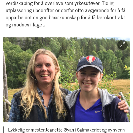
verdiskaping for å overleve som yrkesutøver. Tidlig
utplassering i bedrifter er derfor ofte avgjørende for å få
opparbeidet en god basiskunnskap for å få lærekontrakt
og modnes i faget.
Lykkelig er mester Jeanette Øyan i Salmakeriet og ny svenn