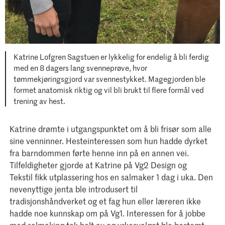
Katrine Lofgren Sagstuen er lykkelig for endelig å bli ferdig
med en 8 dagers lang svenneprøve, hvor
tømmekjøringsgjord var svennestykket. Magegjorden ble
formet anatomisk riktig og vil bli brukt til flere formål ved
trening av hest.
Katrine drømte i utgangspunktet om å bli frisør som alle
sine venninner. Hesteinteressen som hun hadde dyrket
fra barndommen førte henne inn på en annen vei.
Tilfeldigheter gjorde at Katrine på Vg2 Design og
Tekstil fikk utplassering hos en salmaker 1 dag i uka. Den
nevenyttige jenta ble introdusert til
tradisjonshåndverket og et fag hun eller læreren ikke
hadde noe kunnskap om på Vg1. Interessen for å jobbe