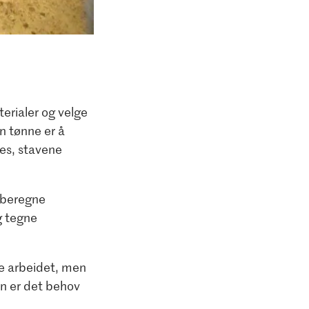
terialer og velge
n tønne er å
ves, stavene
 beregne
g tegne
re arbeidet, men
n er det behov