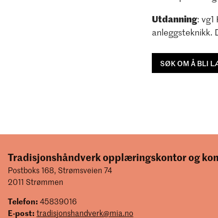
Utdanning
: vg1
anleggsteknikk. D
SØK OM Å BLI 
Tradisjonshåndverk opplæringskontor og k
Postboks 168, Strømsveien 74
2011 Strømmen
Telefon:
45839016
E-post:
tradisjonshandverk@mia.no