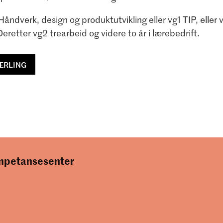
 Håndverk, design og produktutvikling eller vg1 TIP, eller 
eretter vg2 trearbeid og videre to år i lærebedrift.
LÆRLING
ompetansesenter