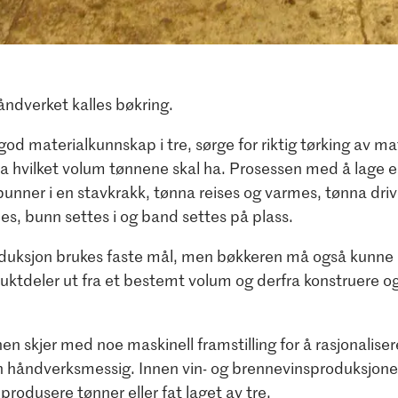
åndverket kalles bøkring.
d materialkunnskap i tre, sørge for riktig tørking av ma
ra hvilket volum tønnene skal ha. Prosessen med å lage e
bunner i en stavkrakk, tønna reises og varmes, tønna dri
les, bunn settes i og band settes på plass.
oduksjon brukes faste mål, men bøkkeren må også kunne
duktdeler ut fra et bestemt volum og derfra konstruere o
n skjer med noe maskinell framstilling for å rasjonalise
 håndverksmessig. Innen vin- og brennevinsproduksjone
 produsere tønner eller fat laget av tre.