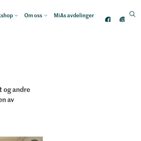
kshop
Om oss
MiAs avdelinger
t og andre
en av