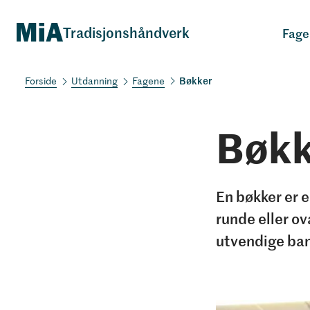
Tradisjonshåndverk
Fage
Bøkker
Utdanning
Fagene
Bøkk
En bøkker er e
runde eller ov
utvendige band