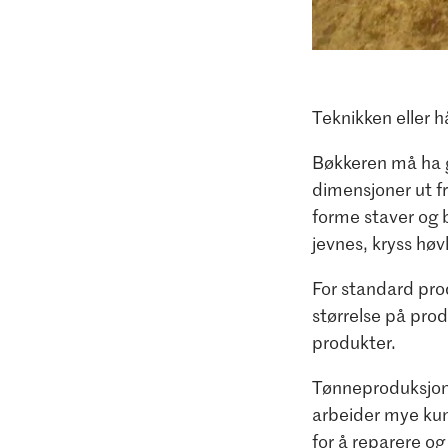
Teknikken eller h
Bøkkeren må ha go
dimensjoner ut f
forme staver og 
jevnes, kryss høv
For standard pr
størrelse på pro
produkter.
Tønneproduksjone
arbeider mye kun
for å reparere og