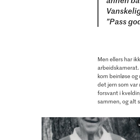
annen bak
Vanskelig
”Pass god
Men ellers har ik
arbeidskamerat. H
kom beinløse og m
det jern som var 
forsvant i kveld
sammen, og alt s