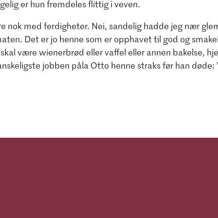
lgelig er hun fremdeles flittig i veven.
ære nok med ferdigheter. Nei, sandelig hadde jeg nær gle
 maten. Det er jo henne som er opphavet til god og smakel
skal være wienerbrød eller vaffel eller annen bakelse, hj
anskeligste jobben påla Otto henne straks før han døde: