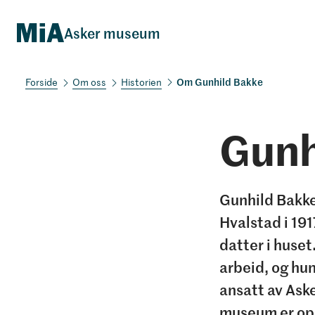
Asker museum
Om Gunhild Bakke
Om oss
Historien
Gunh
Gunhild Bakke 
Hvalstad i 191
datter i huset
arbeid, og hun
ansatt av Ask
museum er opp