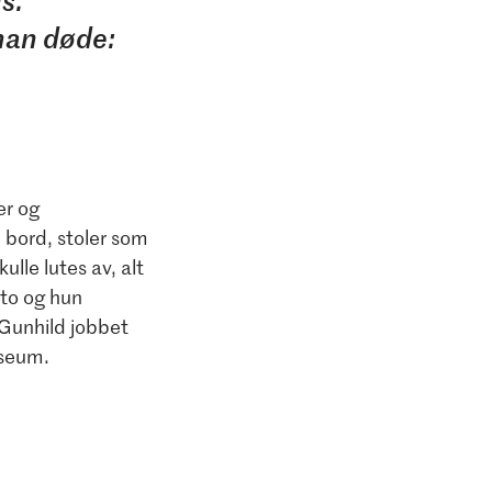
s.
han døde:
er og
 bord, stoler som
lle lutes av, alt
tto og hun
 Gunhild jobbet
useum.