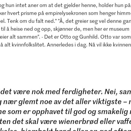
 og hun intet aner om at det gjelder henne, holder hun p
ker hvert prisme på empirelysekronen som henger himme
l. Tenk om du falt ned.” ”Å, det greier seg vel denne g
t til å heise ned og opp, skjønner de, men her er museum
er alt sammen”. - Det er Otto og Gunhild. Otto var so
 alt kvinnfolkslitet. Annerledes i dag. Nå vil ikke kvinnene
r det være nok med ferdigheter. Nei, sa
 nær glemt noe av det aller viktigste –
ne som er opphavet til god og smakelig 
ten det skal være wienerbrød eller vaffe