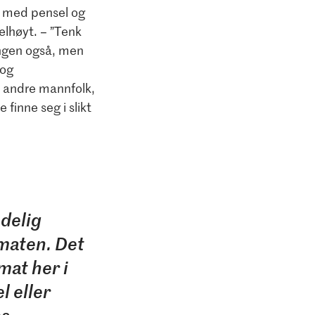
å med pensel og
lhøyt. – ”Tenk
angen også, men
 og
m andre mannfolk,
 finne seg i slikt
ndelig
 maten. Det
mat her i
l eller