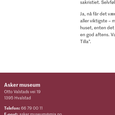
sakristiet. Selvfø
Ja, nå får det v
aller viktigste –
huset, enten det 
en god aftens. V
Tilla”.
Asker museum
Otto Valstads vei 19
1395 Hvalstad
Telefon:
66 79 00 11
E-post:
asker.museum@mia.no