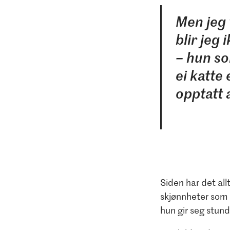
Men jeg 
blir jeg 
– hun som
ei katte
opptatt a
Siden har det all
skjønnheter som 
hun gir seg stunde