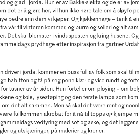
d og glad i jorda. Hun er av Bakke-slekta og de er av jor
om det er å gjøre her, vil hun ikke høre tale om å sløyfe p
ye bedre enn dem vi kjøper. Og kjøkkenhage – tenk å eie 
 fra vår til vinteren kommer, og purre og selleri og alt s
er. Det skal blomster i vindusposten og kring husene. Og
ammeldags prydhage etter inspirasjon fra gartner Urdah
driver i jorda, kommer en buss full av folk som skal til 
ge habitten og få på seg pene klær og vise rundt og forte
a for tusner av år siden. Hun forteller om pløying – om be
stikkene og kole, lysestøping og den første lampa som kom 
le om det alt sammen. Men så skal det være rent og noenl
være fullkommen akrobat for å nå til topps og kjempe m
r gammeldags vedfyring med sot og aske, og det legger s
gler og utskjæringer, på malerier og kroner.