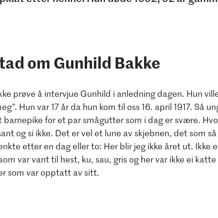
lstad om Gunhild Bakke
 ikke prøve å intervjue Gunhild i anledning dagen. Hun vill
eg”. Hun var 17 år da hun kom til oss 16. april 1917. Så u
t barnepike for et par smågutter som i dag er svære. Hvo
sant og si ikke. Det er vel et lune av skjebnen, det som 
nkte etter en dag eller to: Her blir jeg ikke året ut. Ikke 
som var vant til hest, ku, sau, gris og her var ikke ei kat
 som var opptatt av sitt.