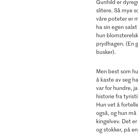
Gunhild er dyrego
slitere. Så mye s
våre poteter er m
ha sin egen salat
hun blomsterelsk
prydhagen. (En g
busker).
Men best som hun 
å kaste av seg ha
var for hundre, j
historie fra tyri
Hun vet å fortel
også, og hun må 
kingelvev. Det e
og stokker, på en