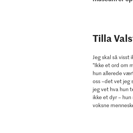
Tilla Va
Jeg skal så visst
”Ikke et ord om m
hun allerede vær
oss –det vet jeg 
jeg vet hva hun te
ikke et dyr – hun 
voksne mennesker