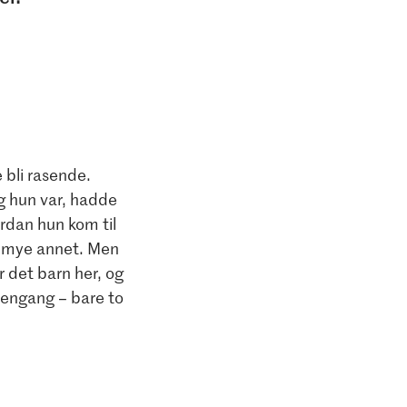
Facebook
Instagra
e bli rasende.
ng hun var, hadde
rdan hun kom til
så mye annet. Men
er det barn her, og
te engang – bare to