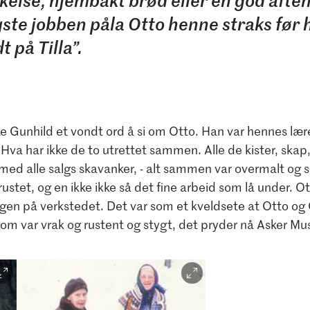
else, hjembakt brød eller en god aften
ste jobben påla Otto henne straks før 
t på Tilla”.
ke Gunhild et vondt ord å si om Otto. Han var hennes lær
va har ikke de to utrettet sammen. Alle de kister, skap,
ed alle salgs skavanker, - alt sammen var overmalt og sku
rustet, og en ikke ikke så det fine arbeid som lå under. O
ingen på verkstedet. Det var som et kveldsete at Otto og
om var vrak og rustent og stygt, det pryder nå Asker M