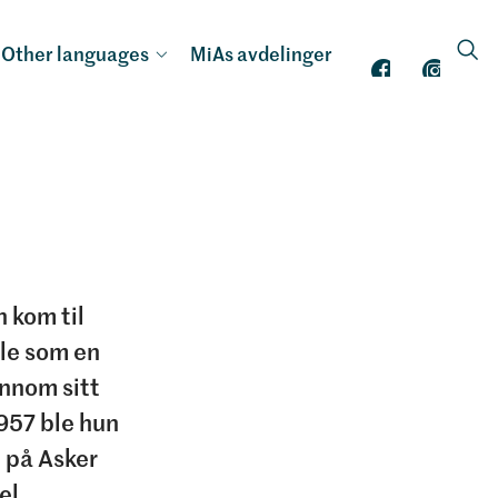
Other languages
MiAs avdelinger
n kom til
ble som en
ennom sitt
1957 ble hun
 på Asker
el.