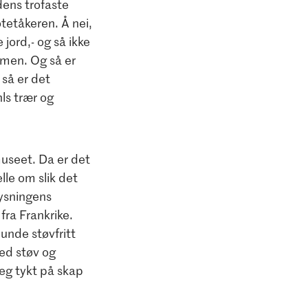
dens trofaste
otetåkeren. Å nei,
jord,- og så ikke
ammen. Og så er
 så er det
ls trær og
museet. Da er det
lle om slik det
lysningens
fra Frankrike.
unde støvfritt
ed støv og
eg tykt på skap