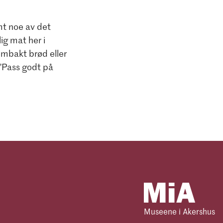
mt noe av det
ig mat her i
embakt brød eller
 ”Pass godt på
Museene i Akershus