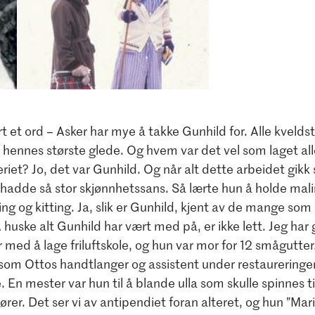
tort et ord – Asker har mye å takke Gunhild for. Alle kveld
r hennes største glede. Og hvem var det vel som laget al
eriet? Jo, det var Gunhild. Og når alt dette arbeidet gikk 
 hadde så stor skjønnhetssans. Så lærte hun å holde malin
g og kitting. Ja, slik er Gunhild, kjent av de mange som 
huske alt Gunhild har vært med på, er ikke lett. Jeg har
r med å lage friluftskole, og hun var mor for 12 smågutte
n som Ottos handtlanger og assistent under restaurering
. En mester var hun til å blande ulla som skulle spinnes ti
lører. Det ser vi av antipendiet foran alteret, og hun ”Ma