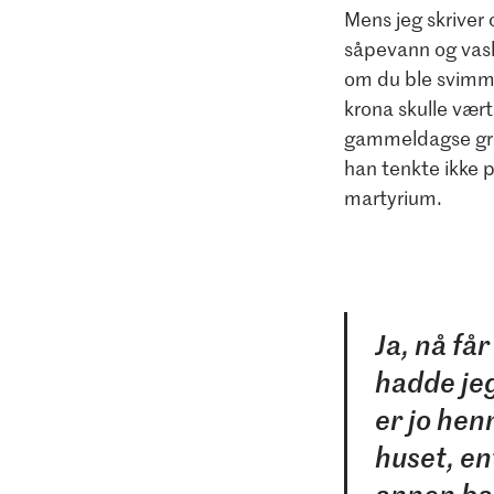
Mens jeg skriver
såpevann og vas
om du ble svimme
krona skulle vær
gammeldagse grei
han tenkte ikke på
martyrium.
Ja, nå få
hadde jeg
er jo hen
huset, en