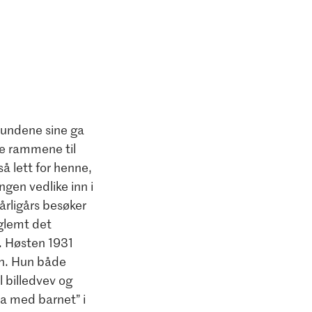
stundene sine ga
le rammene til
så lett for henne,
gen vedlike inn i
årligårs besøker
 glemt det
r. Høsten 1931
en. Hun både
l billedvev og
ria med barnet” i