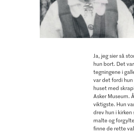
Ja, jeg sier så s
hun bort. Det va
tegningene i gall
var det fordi hun
huset med skrapin
Asker Museum. Å 
viktigste. Hun va
drev hun i kirke
malte og forgylte
finne de rette va