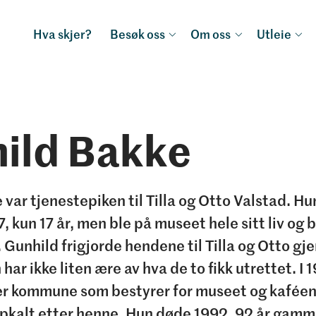
Hva skjer?
Besøk oss
Om oss
Utleie
ild Bakke
var tjenestepiken til Tilla og Otto Valstad. Hu
7, kun 17 år, men ble på museet hele sitt liv og 
. Gunhild frigjorde hendene til Tilla og Otto gj
 har ikke liten ære av hva de to fikk utrettet. I 
er kommune som bestyrer for museet og kaféen
kalt etter henne. Hun døde 1992, 92 år gamm