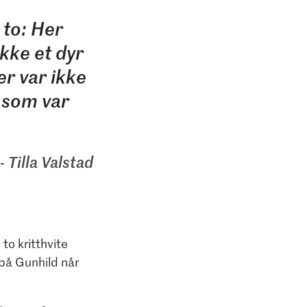
 to: Her
ikke et dyr
er var ikke
 som var
Tilla Valstad
to kritthvite
på Gunhild når