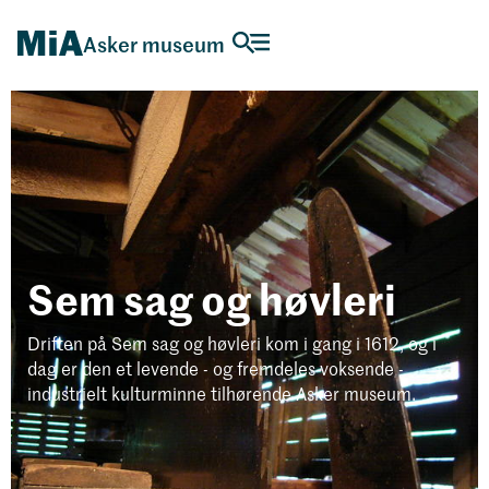
Asker museum
Sem sag og høvleri
Driften på Sem sag og høvleri kom i gang i 1612, og i
dag er den et levende - og fremdeles voksende -
industrielt kulturminne tilhørende Asker museum.