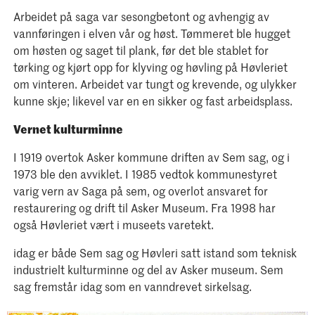
Arbeidet på saga var sesongbetont og avhengig av
vannføringen i elven vår og høst. Tømmeret ble hugget
om høsten og saget til plank, før det ble stablet for
tørking og kjørt opp for klyving og høvling på Høvleriet
om vinteren. Arbeidet var tungt og krevende, og ulykker
kunne skje; likevel var en en sikker og fast arbeidsplass.
Vernet kulturminne
I 1919 overtok Asker kommune driften av Sem sag, og i
1973 ble den avviklet. I 1985 vedtok kommunestyret
varig vern av Saga på sem, og overlot ansvaret for
restaurering og drift til Asker Museum. Fra 1998 har
også Høvleriet vært i museets varetekt.
idag er både Sem sag og Høvleri satt istand som teknisk
industrielt kulturminne og del av Asker museum. Sem
sag fremstår idag som en vanndrevet sirkelsag.