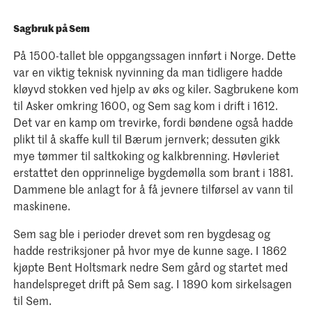
Sagbruk på Sem
På 1500-tallet ble oppgangssagen innført i Norge. Dette
var en viktig teknisk nyvinning da man tidligere hadde
kløyvd stokken ved hjelp av øks og kiler. Sagbrukene kom
til Asker omkring 1600, og Sem sag kom i drift i 1612.
Det var en kamp om trevirke, fordi bøndene også hadde
plikt til å skaffe kull til Bærum jernverk; dessuten gikk
mye tømmer til saltkoking og kalkbrenning. Høvleriet
erstattet den opprinnelige bygdemølla som brant i 1881.
Dammene ble anlagt for å få jevnere tilførsel av vann til
maskinene.
Sem sag ble i perioder drevet som ren bygdesag og
hadde restriksjoner på hvor mye de kunne sage. I 1862
kjøpte Bent Holtsmark nedre Sem gård og startet med
handelspreget drift på Sem sag. I 1890 kom sirkelsagen
til Sem.