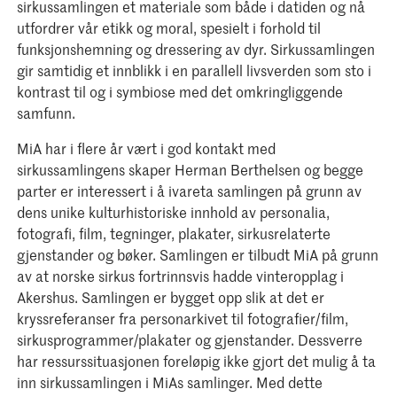
sirkussamlingen et materiale som både i datiden og nå
utfordrer vår etikk og moral, spesielt i forhold til
funksjonshemning og dressering av dyr. Sirkussamlingen
gir samtidig et innblikk i en parallell livsverden som sto i
kontrast til og i symbiose med det omkringliggende
samfunn.
MiA har i flere år vært i god kontakt med
sirkussamlingens skaper Herman Berthelsen og begge
parter er interessert i å ivareta samlingen på grunn av
dens unike kulturhistoriske innhold av personalia,
fotografi, film, tegninger, plakater, sirkusrelaterte
gjenstander og bøker. Samlingen er tilbudt MiA på grunn
av at norske sirkus fortrinnsvis hadde vinteropplag i
Akershus. Samlingen er bygget opp slik at det er
kryssreferanser fra personarkivet til fotografier/film,
sirkusprogrammer/plakater og gjenstander. Dessverre
har ressurssituasjonen foreløpig ikke gjort det mulig å ta
inn sirkussamlingen i MiAs samlinger. Med dette