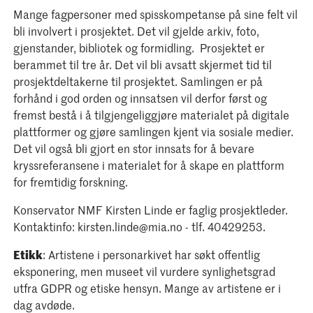
Mange fagpersoner med spisskompetanse på sine felt vil
bli involvert i prosjektet. Det vil gjelde arkiv, foto,
gjenstander, bibliotek og formidling. Prosjektet er
berammet til tre år. Det vil bli avsatt skjermet tid til
prosjektdeltakerne til prosjektet. Samlingen er på
forhånd i god orden og innsatsen vil derfor først og
fremst bestå i å tilgjengeliggjøre materialet på digitale
plattformer og gjøre samlingen kjent via sosiale medier.
Det vil også bli gjort en stor innsats for å bevare
kryssreferansene i materialet for å skape en plattform
for fremtidig forskning.
Konservator NMF Kirsten Linde er faglig prosjektleder.
Kontaktinfo: kirsten.linde@mia.no - tlf. 40429253.
Etikk
: Artistene i personarkivet har søkt offentlig
eksponering, men museet vil vurdere synlighetsgrad
utfra GDPR og etiske hensyn. Mange av artistene er i
dag avdøde.