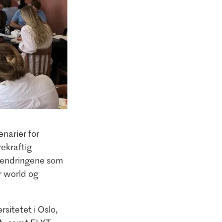
narier for
ekraftig
sendringene som
r world og
sitetet i Oslo,