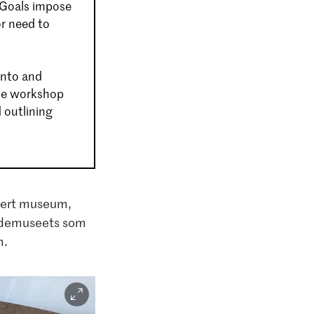
 Goals impose
r need to
into and
the workshop
 outlining
asert museum,
ygdemuseets som
m.