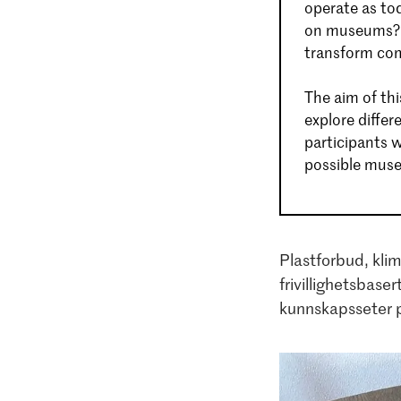
operate as to
on museums? C
transform com
The aim of th
explore differ
participants w
possible mus
Plastforbud, kli
frivillighetsbas
kunnskapsseter p