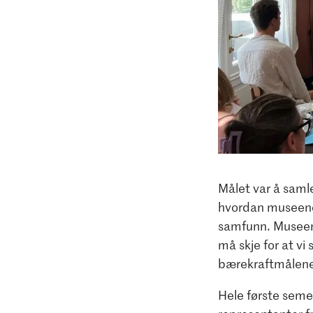
Målet var å saml
hvordan museene m
samfunn. Museen
må skje for at v
bærekraftmålene
Hele første seme