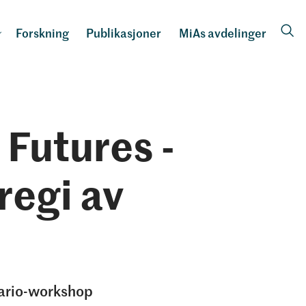
Forskning
Publikasjoner
MiAs avdelinger
Futures -
regi av
nario-workshop