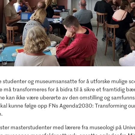
e studenter og museumsansatte for å utforske mulige sce
å transformeres for å bidra til å sikre et framtidig bær
e kan ikke være uberørte av den omstilling og samfunn
i skal kunne følge opp FNs Agenda2030: Transforming ou
.
ster masterstudenter med lærere fra museologi på Univer