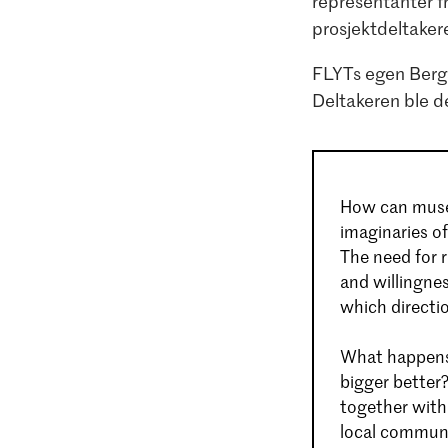
representanter f
prosjektdeltaker
FLYTs egen Bergs
Deltakeren ble de
How can museu
imaginaries of
The need for 
and willingnes
which directio
What happens i
bigger better
together with 
local communi