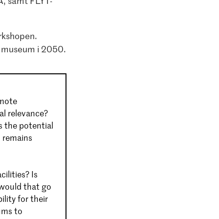
A, samt FLYT-
orkshopen.
nkt museum i 2050.
omote
tal relevance?
 the potential
n remains
ilities? Is
would that go
ity for their
ums to