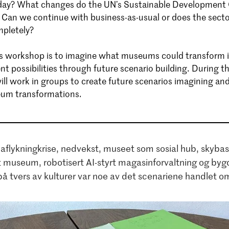
day? What changes do the UN’s Sustainable Development
an we continue with business-as-usual or does the secto
pletely?
is workshop is to imagine what museums could transform 
ent possibilities through future scenario building. During 
ill work in groups to create future scenarios imagining and
eum transformations.
maflykningkrise, nedvekst, museet som sosial hub, skyb
ert museum, robotisert AI-styrt magasinforvaltning og b
å tvers av kulturer var noe av det scenariene handlet o