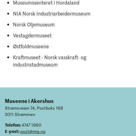
Museumssenteret i Hordaland
NIA Norsk Industriarbeidermuseum​
Norsk Oljemuseum
Vestagdermuseet
Østfoldmuseene
Kraftmuseet - Norsk vasskraft- og
industristadmuseum
Museene i Akershus
Strømsveien 74, Postboks 168
2011 Strømmen
Telefon:
4747 1980
E-post:
post@mia.no