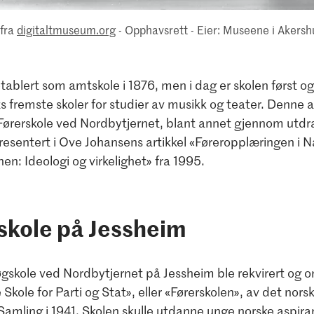
 fra
digitaltmuseum.org
- Opphavsrett
- Eier: Museene i Akersh
etablert som amtskole i 1876, men i dag er skolen først og
 fremste skoler for studier av musikk og teater. Denne ar
Førerskole ved Nordbytjernet, blant annet gjennom utdra
esentert i Ove Johansens artikkel «Føreropplæringen i N
n: Ideologi og virkelighet» fra 1995.
skole på Jessheim
gskole ved Nordbytjernet på Jessheim ble rekvirert og o
 Skole for Parti og Stat», eller «Førerskolen», av det norsk
Samling i 1941. Skolen skulle utdanne unge norske aspiran