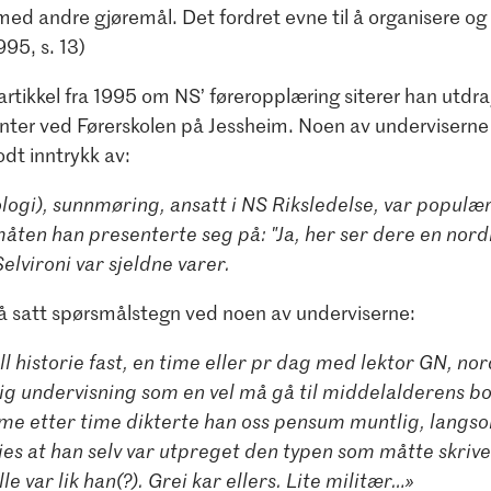
 med andre gjøremål. Det fordret evne til å organisere og
995, s. 13)
artikkel fra 1995 om NS’ føreropplæring siterer han utdr
anter ved Førerskolen på Jessheim. Noen av undervisern
dt inntrykk av:
iologi), sunnmøring, ansatt i NS Riksledelse, var populæ
åten han presenterte seg på: "Ja, her ser dere en nordis
Selvironi var sjeldne varer.
å satt spørsmålstegn ved noen av underviserne:
ll historie fast, en time eller pr dag med lektor GN, no
ig undervisning som en vel må gå til middelalderens b
ime etter time dikterte han oss pensum muntlig, langso
sies at han selv var utpreget den typen som måtte skrive
lle var lik han(?). Grei kar ellers. Lite militær…»