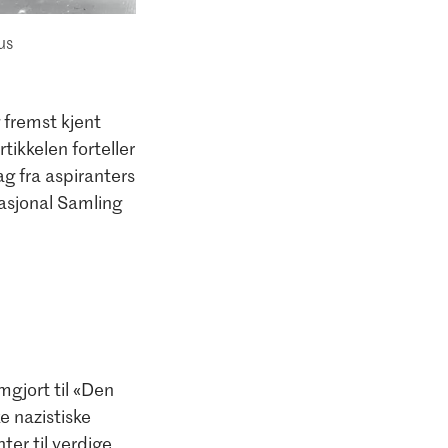
us
 fremst kjent
tikkelen forteller
g fra aspiranters
asjonal Samling
mgjort til «Den
e nazistiske
ter til verdige