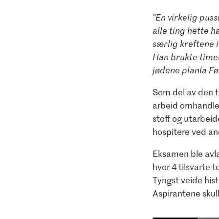
"En virkelig pus
alle ting hette h
særlig kreftene 
Han brukte timer
jødene planla Før
Som del av den t
arbeid omhandlen
stoff og utarbei
hospitere ved an
Eksamen ble avla
hvor 4 tilsvarte 
Tyngst veide hist
Aspirantene skul