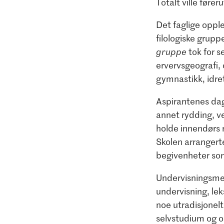
Totalt ville føre
Det faglige oppl
filologiske grupp
gruppe
tok for s
ervervsgeografi, 
gymnastikk, idret
Aspirantenes dag
annet rydding, v
holde innendørs r
Skolen arrangert
begivenheter som
Undervisningsmet
undervisning, lek
noe utradisjonelt
selvstudium og o