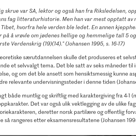
sig skrue var SA, lektor og også han fra Riksledelsen, o
ans fag litteraturhistorie. Men han var mest opptatt av 
i Tibet, hvorfra hele verden ble ledet. En annen kjepphe
 på å vrøvle om jødenes hellige og hemmelige tall 5 og 
ste Verdenskrig (19)(14)." (Johansen 1995, s. 16-17)
eoretiske særutdannelsen skulle det produseres et selvs
de et selvvalgt tema. Det ble satt av seks måneder til 
delse, og om det ble ansett som hensiktsmessig kunne a
dre relevante undervisningssteder i denne tiden (Johanse
gt både muntlig og skriftlig med karaktergiving fra 4-1 
toppkarakter. Det var også ulik vektlegging av de ulike f
oriekarakteren, deretter norsk partilære og offentlig forv
le så rangeres etter eksamensresultatene (Johansen 1995,