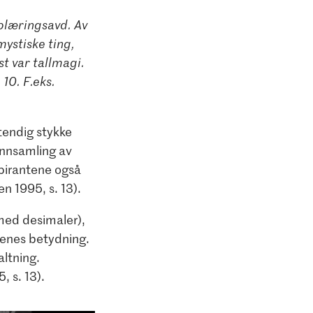
pplæringsavd. Av
mystiske ting,
st var tallmagi.
10. F.eks.
tendig stykke
innsamling av
spirantene også
n 1995, s. 13).
(med desimaler),
agenes betydning.
altning.
 s. 13).