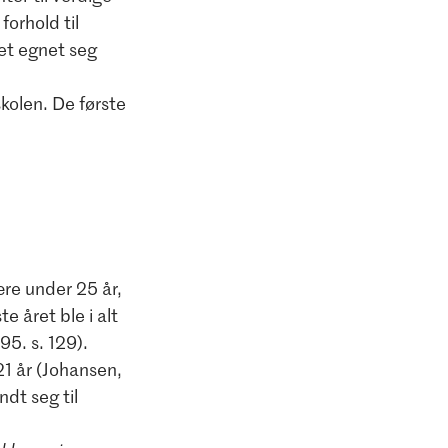
forhold til
et egnet seg
skolen. De første
ære under 25 år,
e året ble i alt
5. s. 129).
21 år (Johansen,
ndt seg til