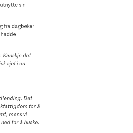
 utnytte sin
ag fra dagbøker
e hadde
r. Kanskje det
k sjel i en
rdlending. Det
okfattigdom for å
mt, mens vi
 ned for å huske.