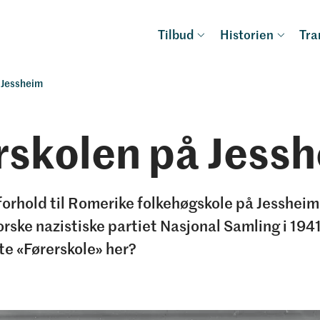
Tilbud
Historien
Tr
 Jessheim
rskolen på Jess
forhold til Romerike folkehøgskole på Jessheim
orske nazistiske partiet Nasjonal Samling i 194
te «Førerskole» her?