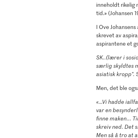
inneholdt rikelig
tid.» (Johansen 1
I Ove Johansens 
skrevet av aspir
aspirantene et go
SK..(lærer i sos
særlig skyldtes m
asiatisk kropp". 
Men, det ble ogs
«…Vi hadde iallfa
var en besynderl
finne maken... T
skreiv ned. Det 
Men så å tro at a