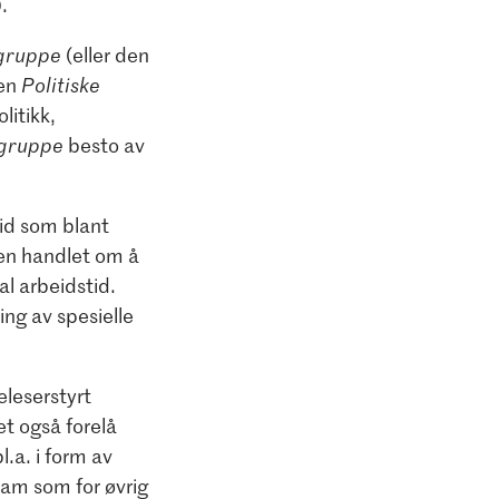
.
 gruppe
(eller den
Den
Politiske
litikk,
 gruppe
besto av
id som blant
en handlet om å
al arbeidstid.
ng av spesielle
eleserstyrt
et også forelå
.a. i form av
am som for øvrig