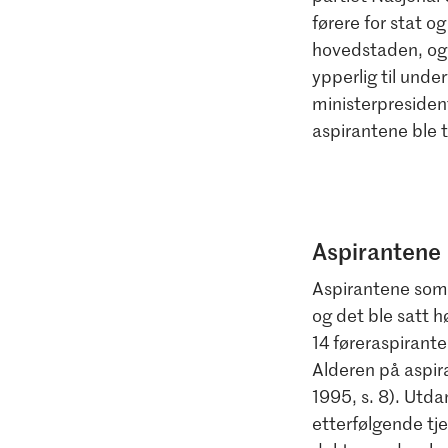
førere for stat og
hovedstaden, og 
ypperlig til und
ministerpresident
aspirantene ble t
Aspirantene
Aspirantene som 
og det ble satt h
14 føreraspirante
Alderen på aspira
1995, s. 8). Utda
etterfølgende tje