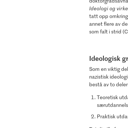
doktorgradsavh
Ideologi og virke
tatt opp omkring 
annet flere av d
som falt i strid 
Ideologisk g
Som en viktig de
nazistisk ideolog
bestå av to deler
Teoretisk utd
særutdannelse
Praktisk utda