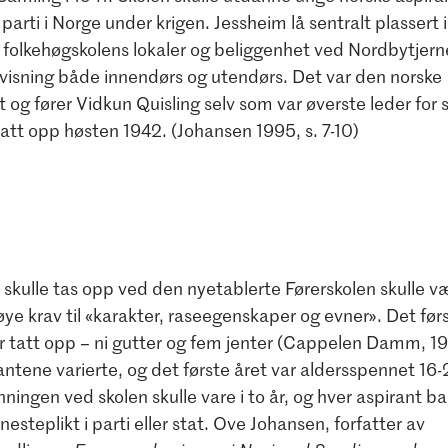
 parti i Norge under krigen. Jessheim lå sentralt plassert i 
folkehøgskolens lokaler og beliggenhet ved Nordbytjern
ervisning både innendørs og utendørs. Det var den norske
 og fører Vidkun Quisling selv som var øverste leder for 
att opp høsten 1942. (Johansen 1995, s. 7-10)
skulle tas opp ved den nyetablerte Førerskolen skulle v
øye krav til «karakter, raseegenskaper og evner». Det først
r tatt opp – ni gutter og fem jenter (Cappelen Damm, 199
ntene varierte, og det første året var aldersspennet 16-
nningen ved skolen skulle vare i to år, og hver aspirant ba
nesteplikt i parti eller stat. Ove Johansen, forfatter av