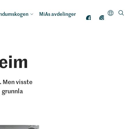
andumskogen
MiAs avdelinger
heim
. Men visste
1 grunnla