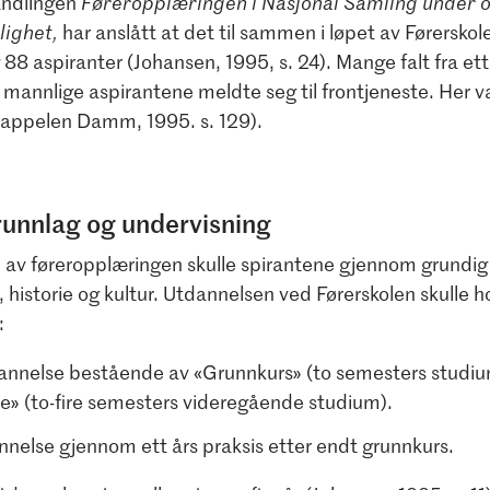
andlingen
Føreropplæringen i Nasjonal Samling under 
lighet,
har anslått at det til sammen i løpet av Førerskol
88 aspiranter (Johansen, 1995, s. 24). Mange falt fra et
e mannlige aspirantene meldte seg til frontjeneste. Her 
(Cappelen Damm, 1995. s. 129).
runnlag og undervisning
l av føreropplæringen skulle spirantene gjennom grundig 
i, historie og kultur. Utdannelsen ved Førerskolen skulle 
:
annelse bestående av «Grunnkurs» (to semesters studiu
» (to-fire semesters videregående studium).
nnelse gjennom ett års praksis etter endt grunnkurs.