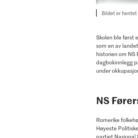
Bildet er hentet
Skolen ble først 
som en av landets
historien om NS 
dagbokinnlegg pr
under okkupasjone
NS Fører
Romerike folkehø
Høyeste Politiske
partiet Nasjonal 