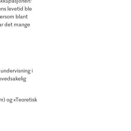
okkupasjonen:
ens levetid ble
tersom blant
var det mange
undervisning i
hovedsakelig
m) og «Teoretisk