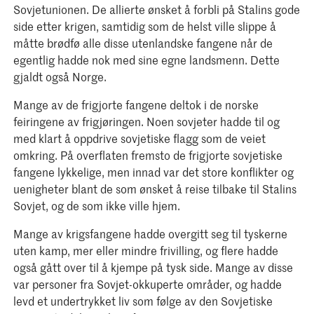
Sovjetunionen. De allierte ønsket å forbli på Stalins gode
side etter krigen, samtidig som de helst ville slippe å
måtte brødfø alle disse utenlandske fangene når de
egentlig hadde nok med sine egne landsmenn. Dette
gjaldt også Norge.
Mange av de frigjorte fangene deltok i de norske
feiringene av frigjøringen. Noen sovjeter hadde til og
med klart å oppdrive sovjetiske flagg som de veiet
omkring. På overflaten fremsto de frigjorte sovjetiske
fangene lykkelige, men innad var det store konflikter og
uenigheter blant de som ønsket å reise tilbake til Stalins
Sovjet, og de som ikke ville hjem.
Mange av krigsfangene hadde overgitt seg til tyskerne
uten kamp, mer eller mindre frivilling, og flere hadde
også gått over til å kjempe på tysk side. Mange av disse
var personer fra Sovjet-okkuperte områder, og hadde
levd et undertrykket liv som følge av den Sovjetiske