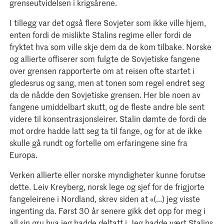
grenseutvidelsen i krigsårene.
I tillegg var det også flere Sovjeter som ikke ville hjem,
enten fordi de mislikte Stalins regime eller fordi de
fryktet hva som ville skje dem da de kom tilbake. Norske
og allierte offiserer som fulgte de Sovjetiske fangene
over grensen rapporterte om at reisen ofte startet i
gledesrus og sang, men at tonen som regel endret seg
da de nådde den Sovjetiske grensen. Her ble noen av
fangene umiddelbart skutt, og de fleste andre ble sent
videre til konsentrasjonsleirer. Stalin dømte de fordi de
mot ordre hadde latt seg ta til fange, og for at de ikke
skulle gå rundt og fortelle om erfaringene sine fra
Europa.
Verken allierte eller norske myndigheter kunne forutse
dette. Leiv Kreyberg, norsk lege og sjef for de frigjorte
fangeleirene i Nordland, skrev siden at «(...) jeg visste
ingenting da. Først 30 år senere gikk det opp for meg i
all sin gru hva jeg hadde deltatt i. Jeg hadde vært Stalins