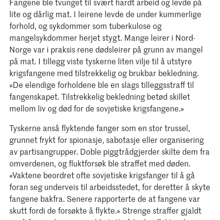
Fangene ble tvunget til svært hardt arbeid og levde på
lite og dårlig mat. I leirene levde de under kummerlige
forhold, og sykdommer som tuberkulose og
mangelsykdommer herjet stygt. Mange leirer i Nord-
Norge var i praksis rene dødsleirer på grunn av mangel
på mat. I tillegg viste tyskerne liten vilje til å utstyre
krigsfangene med tilstrekkelig og brukbar bekledning.
«De elendige forholdene ble en slags tilleggsstraff til
fangenskapet. Tilstrekkelig bekledning betød skillet
mellom liv og død for de sovjetiske krigsfangene.»
Tyskerne anså flyktende fanger som en stor trussel,
grunnet frykt for spionasje, sabotasje eller organisering
av partisangrupper. Doble piggtrådgjerder skilte dem fra
omverdenen, og fluktforsøk ble straffet med døden.
«Vaktene beordret ofte sovjetiske krigsfanger til å gå
foran seg underveis til arbeidsstedet, for deretter å skyte
fangene bakfra. Senere rapporterte de at fangene var
skutt fordi de forsøkte å flykte.» Strenge straffer gjaldt