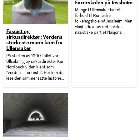
Førerskolen på Jessheim
Mange i Ullensaker har et
forhold til Romerike
folkehøgskole på Jessheim. Men
visste du at av det norske
Fascist og
nazistiske partiet Nasjonal
sirkusdirektør: Verdens
Samling i 1941 grunnla landets
sterkeste mann kom fra
fremste «Førerskole» her?
Ullensaker
På starten av 1900-tallet var
Ullsokning og sirkusdirektør Karl
Nordbeck viden kjent som
"verdens sterkeste". Her kan du
lese den sammensatte historien
om livet hans som verdenskjent
bryter, sirkusdirektør og en av
Norges første fascister.