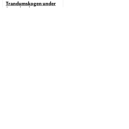
Trandumskogen under
2. verdenskrig
Ullensaker museum
Tunvegen
2060 Gardermoen
Telefon:
+47 4747 1980
E-post:
ullensaker.museum@mia.no
Personvernerklæring og informasjonskapsler
Tilgjengelighetserklæring
Facebook
Instagram