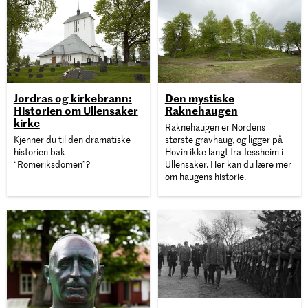
Jordras og kirkebrann:
Den mystiske
Historien om Ullensaker
Raknehaugen
kirke
Raknehaugen er Nordens
Kjenner du til den dramatiske
største gravhaug, og ligger på
historien bak
Hovin ikke langt fra Jessheim i
“Romeriksdomen”?
Ullensaker. Her kan du lære mer
om haugens historie.