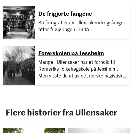
De frigjorte fangene
Se fotografier av Ullensakers krigsfanger
etter frigjøringen i 1945
Førerskolen på Jessheim
Mange i Ullensaker har et forhold til
Romerike folkehøgskole på Jessheim.
Men visste du at av det norske nazistiske
partiet Nasjonal Samling i 1941 grunnla
landets fremste «Førerskole» her?
Flere historier fra Ullensaker