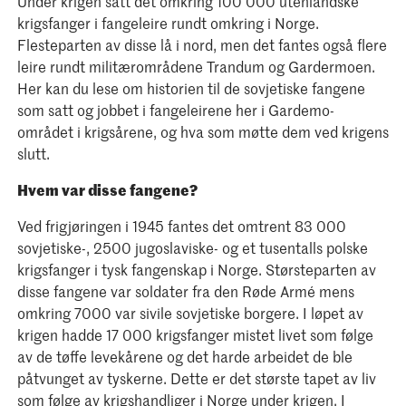
Under krigen satt det omkring 100 000 utenlandske
krigsfanger i fangeleire rundt omkring i Norge.
Flesteparten av disse lå i nord, men det fantes også flere
leire rundt militærområdene Trandum og Gardermoen.
Her kan du lese om historien til de sovjetiske fangene
som satt og jobbet i fangeleirene her i Gardemo-
området i krigsårene, og hva som møtte dem ved krigens
slutt.
Hvem var disse fangene?
Ved frigjøringen i 1945 fantes det omtrent 83 000
sovjetiske-, 2500 jugoslaviske- og et tusentalls polske
krigsfanger i tysk fangenskap i Norge. Størsteparten av
disse fangene var soldater fra den Røde Armé mens
omkring 7000 var sivile sovjetiske borgere. I løpet av
krigen hadde 17 000 krigsfanger mistet livet som følge
av de tøffe levekårene og det harde arbeidet de ble
påtvunget av tyskerne. Dette er det største tapet av liv
som følge av krigshandliger i Norge under krigen. I