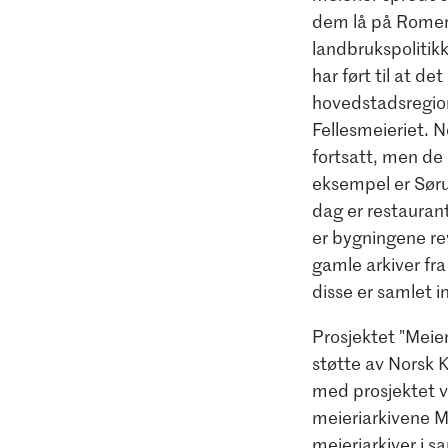
dem lå på Romer
landbrukspolitik
har ført til at det
hovedstadsregione
Fellesmeieriet. 
fortsatt, men de 
eksempel er Søru
dag er restauran
er bygningene rev
gamle arkiver fra
disse er samlet i
Prosjektet "Meieri
støtte av Norsk 
med prosjektet v
meieriarkivene 
meieriarkiver i 