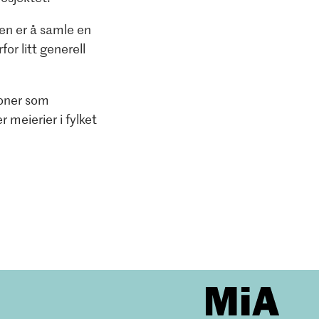
en er å samle en
or litt generell
sjoner som
 meierier i fylket