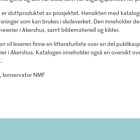
er sluttproduktet av prosjektet. Hensikten med katalog
ysninger som kan brukes i skoleverket. Den inneholder derf
ierier i Akershus, samt bildemateriell og kilder.
en vil leseren finne en litteraturliste over en del publika
r i Akershus. Katalogen inneholder også en oversikt over
.
n, konservator NMF