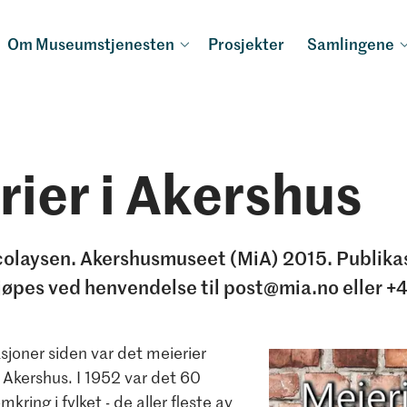
Om Museumstjenesten
Prosjekter
Samlingene
rier i Akershus
colaysen. Akershusmuseet (MiA) 2015. Publika
kjøpes ved henvendelse til post@mia.no eller 
sjoner siden var det meierier
i Akershus. I 1952 var det 60
kring i fylket - de aller fleste av