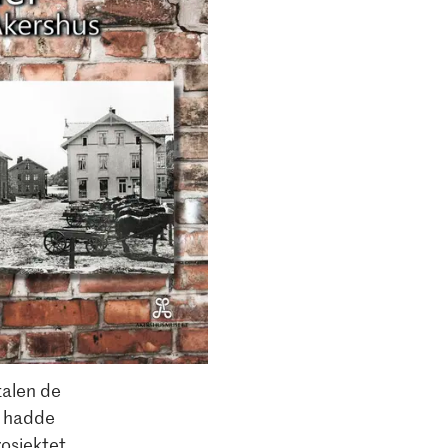
talen de
s hadde
rosjektet.