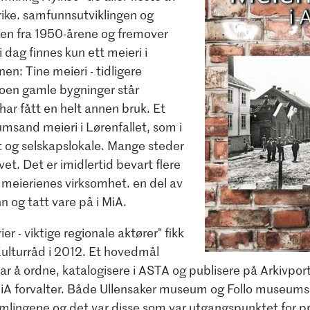
ike. samfunnsutviklingen og
ken fra 1950-årene og fremover
 i dag finnes kun ett meieri i
n: Tine meieri - tidligere
Noen gamle bygninger står
har fått en helt annen bruk. Et
msand meieri i Lørenfallet, som i
t og selskapslokale. Mange steder
et. Det er imidlertid bevart flere
 meierienes virksomhet. en del av
nn og tatt vare på i MiA.
er - viktige regionale aktører" fikk
Kulturråd i 2012. Et hovedmål
ar å ordne, katalogisere i ASTA og publisere på Arkivpor
MiA forvalter. Både Ullensaker museum og Follo museum
samlingene og det var disse som var utgangspunktet for p