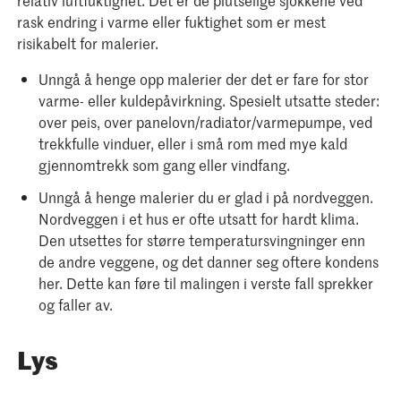
relativ luftfuktighet. Det er de plutselige sjokkene ved
rask endring i varme eller fuktighet som er mest
risikabelt for malerier.
Unngå å henge opp malerier der det er fare for stor
varme- eller kuldepåvirkning. Spesielt utsatte steder:
over peis, over panelovn/radiator/varmepumpe, ved
trekkfulle vinduer, eller i små rom med mye kald
gjennomtrekk som gang eller vindfang.
Unngå å henge malerier du er glad i på nordveggen.
Nordveggen i et hus er ofte utsatt for hardt klima.
Den utsettes for større temperatursvingninger enn
de andre veggene, og det danner seg oftere kondens
her. Dette kan føre til malingen i verste fall sprekker
og faller av.
Lys