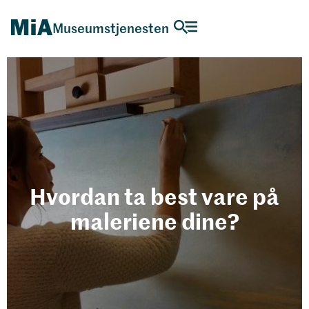
Museumstjenesten
Hvordan ta best vare på
maleriene dine?