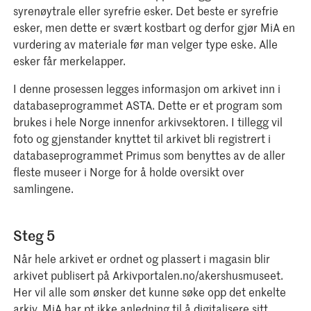
syrenøytrale eller syrefrie esker. Det beste er syrefrie
esker, men dette er svært kostbart og derfor gjør MiA en
vurdering av materiale før man velger type eske. Alle
esker får merkelapper.
I denne prosessen legges informasjon om arkivet inn i
databaseprogrammet ASTA. Dette er et program som
brukes i hele Norge innenfor arkivsektoren. I tillegg vil
foto og gjenstander knyttet til arkivet bli registrert i
databaseprogrammet Primus som benyttes av de aller
fleste museer i Norge for å holde oversikt over
samlingene.
Steg 5
Når hele arkivet er ordnet og plassert i magasin blir
arkivet publisert på Arkivportalen.no/akershusmuseet.
Her vil alle som ønsker det kunne søke opp det enkelte
arkiv. MiA har pt ikke anledning til å digitalisere sitt