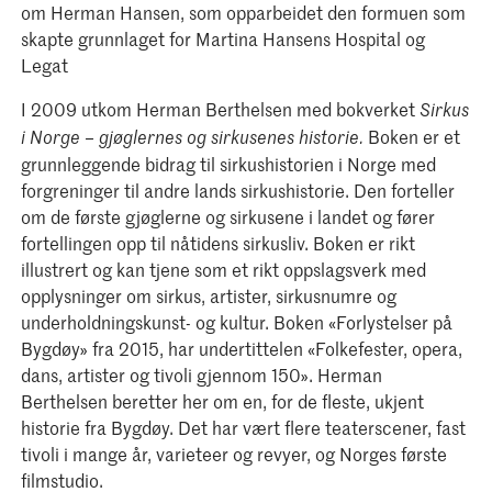
om Herman Hansen, som opparbeidet den formuen som
skapte grunnlaget for Martina Hansens Hospital og
Legat
I 2009 utkom Herman Berthelsen med bokverket
Sirkus
Boken er et
i Norge – gjøglernes og sirkusenes historie.
grunnleggende bidrag til sirkushistorien i Norge med
forgreninger til andre lands sirkushistorie. Den forteller
om de første gjøglerne og sirkusene i landet og fører
fortellingen opp til nåtidens sirkusliv. Boken er rikt
illustrert og kan tjene som et rikt oppslagsverk med
opplysninger om sirkus, artister, sirkusnumre og
underholdningskunst- og kultur. Boken «Forlystelser på
Bygdøy» fra 2015, har undertittelen «Folkefester, opera,
dans, artister og tivoli gjennom 150». Herman
Berthelsen beretter her om en, for de fleste, ukjent
historie fra Bygdøy. Det har vært flere teaterscener, fast
tivoli i mange år, varieteer og revyer, og Norges første
filmstudio.