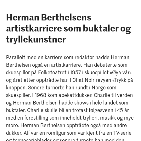
Herman Berthelsens
artistkarriere som buktaler og
tryllekunstner
Parallelt med en karriere som redaktør hadde Herman
Berthelsen også en artistkarriere. Han debuterte som
skuespiller på Folketeatret i 1957 i skuespillet «Øya vår»
og året etter opptrådte han i Chat Noir revyen «Trykk på
knappen. Senere turnerte han rundt i Norge som
skuespiller. I 1968 kom apekattdukken Charlie til verden
og Herman Berthelsen hadde shows i hele landet som
buktaler. Charlie skulle bli en trofast følgesvenn i 45 år
med en forestilling som inneholdt trylleri, musikk og mye
moro. Herman Berthelsen opptrådte også med andre
dukker. Alf var en romfigur som var kjent fra en TV-serie
og tegneserieblader og senere turnete han med den