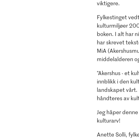
viktigere.
Fylkestinget vedt
kulturmiljøer 200
boken. I alt har 
har skrevet teks
MiA (Akershusmuse
middelalderen og 
"Akershus - et kul
innblikk i den kul
landskapet vårt.
håndteres av ku
Jeg håper denne b
kulturarv!
Anette Solli, fyl