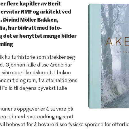
r flere kapitler av Berit
ervator NMF og arkitekt ved
. Øivind Möller Bakken,
ia, har bidratt med foto-
og det er benyttet mange bilder
mling
ik kulturhistorie som strekker seg
tid. Gjennom alle disse årene har
sine spor i landskapet. I boken
ennom tid og rom, fra steinalderens
Follo til dagens byvekst i alle
unens oppgaver er å ta vare på
I en tid med rask endring og stort
il behovet for å bevare disse fysiske sporene for ettertid