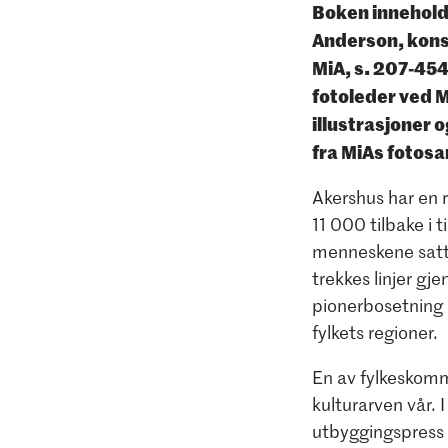
Boken inneholde
Anderson, kons
MiA, s. 207-454
fotoleder ved M
illustrasjoner 
fra MiAs fotosa
Akershus har en r
11 000 tilbake i 
menneskene satt 
trekkes linjer gj
pionerbosetning i 
fylkets regioner. ​
En av fylkeskomm
kulturarven vår. 
utbyggingspress v