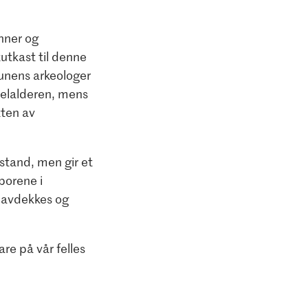
inner og
utkast til denne
munens arkeologer
delalderen, mens
tten av
orstand, men gir et
sporene i
 avdekkes og
re på vår felles