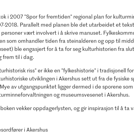
ok i 2007 "Spor for fremtiden" regional plan for kulturm
7-2018. Parallelt med planen ble det utarbeidet et tekst
ni personer vært involvert i å skrive manuset. Fylkeskom
ten som omhandler tiden fra steinalderen og opp til mid
et) ble engasjert for å ta for seg kulturhistorien fra slu
frem til i dag.
turhistorisk riss" er ikke en "fylkeshistorie" i tradisjonell f
turhistoriske utviklingen i Akershus sett ut fra de fysiske 
 Mye av utgangspunktet ligger dermed i de sporene som
lturminneforvaltningen og museumsvesenet i Akershus.
oken vekker oppdagerlysten, og gir inspirasjon til å ta va
kesordfører i Akershus