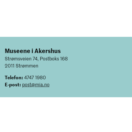
Museene i Akershus
Strømsveien 74, Postboks 168
2011 Strømmen
Telefon:
4747 1980
E-post:
post@mia.no