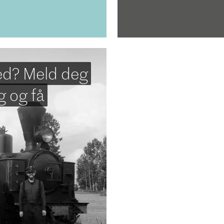
med? Meld deg
ig og få