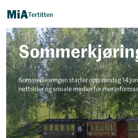
Tertitten
Sommerkjørin
Sommersesongen starter opp søndag 14.juni 
nettsider og sosiale medier for mer informasj