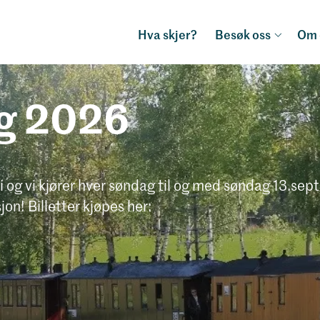
Hva skjer?
Besøk oss
Om 
g 2026
og vi kjører hver søndag til og med søndag 13.sep
on! Billetter kjøpes her: