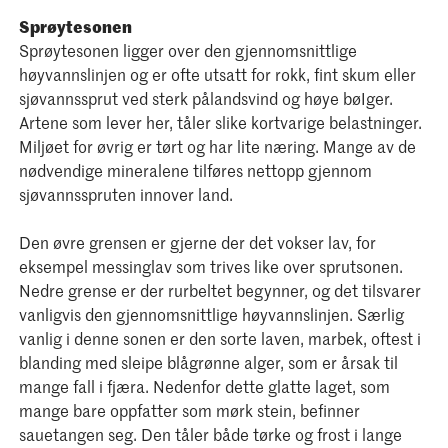
Sprøytesonen
Sprøytesonen ligger over den gjennomsnittlige
høyvannslinjen og er ofte utsatt for rokk, fint skum eller
sjøvannssprut ved sterk pålandsvind og høye bøIger.
Artene som lever her, tåler slike kortvarige belastninger.
Miljøet for øvrig er tørt og har lite næring. Mange av de
nødvendige mineralene tilføres nettopp gjennom
sjøvannsspruten innover land.
Den øvre grensen er gjerne der det vokser lav, for
eksempel messinglav som trives like over sprutsonen.
Nedre grense er der rurbeltet begynner, og det tilsvarer
vanligvis den gjennomsnittlige høyvannslinjen. Særlig
vanlig i denne sonen er den sorte laven, marbek, oftest i
blanding med sleipe blågrønne alger, som er årsak til
mange fall i fjæra. Nedenfor dette glatte laget, som
mange bare oppfatter som mørk stein, befinner
sauetangen seg. Den tåler både tørke og frost i lange