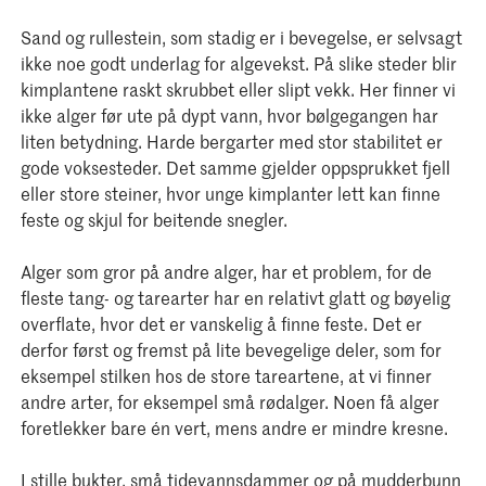
Sand og rullestein, som stadig er i bevegelse, er selvsagt
ikke noe godt underlag for algevekst. På slike steder blir
kimplantene raskt skrubbet eller slipt vekk. Her finner vi
ikke alger før ute på dypt vann, hvor bølgegangen har
liten betydning. Harde bergarter med stor stabilitet er
gode voksesteder. Det samme gjelder oppsprukket fjell
eller store steiner, hvor unge kimplanter lett kan finne
feste og skjul for beitende snegler.
Alger som gror på andre alger, har et problem, for de
fleste tang- og tarearter har en relativt glatt og bøyelig
overflate, hvor det er vanskelig å finne feste. Det er
derfor først og fremst på lite bevegelige deler, som for
eksempel stilken hos de store tareartene, at vi finner
andre arter, for eksempel små rødalger. Noen få alger
foretlekker bare én vert, mens andre er mindre kresne.
I stille bukter, små tidevannsdammer og på mudderbunn