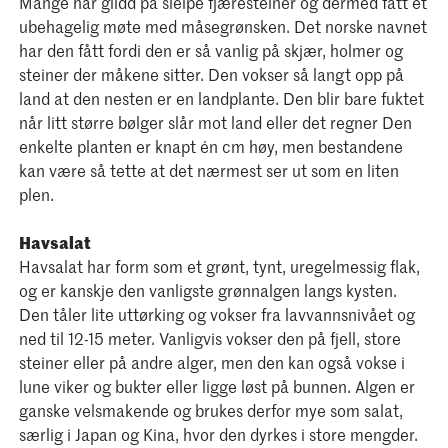
Mange har glidd på sleipe fjæresteiner og dermed fått et
ubehagelig møte med måsegrønsken. Det norske navnet
har den fått fordi den er så vanlig på skjær, holmer og
steiner der måkene sitter. Den vokser så langt opp på
land at den nesten er en landplante. Den blir bare fuktet
når litt større bølger slår mot land eller det regner Den
enkelte planten er knapt én cm høy, men bestandene
kan være så tette at det nærmest ser ut som en liten
plen.
Havsalat
Havsalat har form som et grønt, tynt, uregelmessig flak,
og er kanskje den vanligste grønnalgen langs kysten.
Den tåler lite uttørking og vokser fra lavvannsnivået og
ned til 12-15 meter. Vanligvis vokser den på fjell, store
steiner eller på andre alger, men den kan også vokse i
lune viker og bukter eller ligge løst på bunnen. Algen er
ganske velsmakende og brukes derfor mye som salat,
særlig i Japan og Kina, hvor den dyrkes i store mengder.