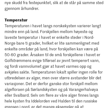
nye skudd fra festepunktet, slik at de står på samme sted
gjennom århundrer.
Temperatur
Temperaturen i havet langs norskekysten varierer langt
mindre enn på land. Forskjellen mellom høyeste og
laveste temperatur i havet er enkelte steder i Nord-
Norge bare ti grader, hvilket er lite sammenlignet med
enkelte områder på land, hvor forskjellen kan være på
50-60 grader. Årsaken til de små forskjellene i havet er
Golfstrømmens evige tilførsel av jevnt temperert vann,
og fordi vannvolumet gjør at havet varmes opp og
avkjøles sakte. Temperaturen lokalt spiller ingen rolle for
utbredelsen av alger, men over større avstander blir det
variasjoner. Det er derfor ganske stor forskjell mellom
algefloraen på Sørlandskysten og på Varangerhalvøya
eller Svalbard. Selv om flere av våre alger finnes langs
hele kysten fra Iddelorden ved Halden til den russiske
grensen i nord, er det mange eksempler på at