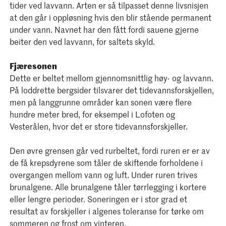
tider ved lavvann. Arten er så tilpasset denne livsnisjen
at den går i oppløsning hvis den blir stående permanent
under vann. Navnet har den fått fordi sauene gjerne
beiter den ved lavvann, for saltets skyld.
Fjæresonen
Dette er beltet mellom gjennomsnittlig høy- og lavvann.
På loddrette bergsider tilsvarer det tidevannsforskjellen,
men på langgrunne områder kan sonen være flere
hundre meter bred, for eksempel i Lofoten og
Vesterålen, hvor det er store tidevannsforskjeller.
Den øvre grensen går ved rurbeltet, fordi ruren er er av
de få krepsdyrene som tåler de skiftende forholdene i
overgangen mellom vann og luft. Under ruren trives
brunalgene. Alle brunalgene tåler tørrlegging i kortere
eller lengre perioder. Soneringen er i stor grad et
resultat av forskjeller i algenes toleranse for tørke om
sommeren og frost om vinteren.