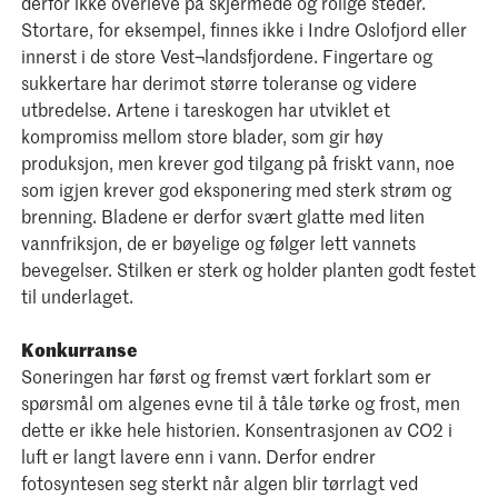
derfor ikke overleve på skjermede og rolige steder.
Stortare, for eksempel, finnes ikke i Indre Oslofjord eller
innerst i de store Vest¬landsfjordene. Fingertare og
sukkertare har derimot større toleranse og videre
utbredelse. Artene i tareskogen har utviklet et
kompromiss mellom store blader, som gir høy
produksjon, men krever god tilgang på friskt vann, noe
som igjen krever god eksponering med sterk strøm og
brenning. Bladene er derfor svært glatte med liten
vannfriksjon, de er bøyelige og følger lett vannets
bevegelser. Stilken er sterk og holder planten godt festet
til underlaget.
Konkurranse
Soneringen har først og fremst vært forklart som er
spørsmål om algenes evne til å tåle tørke og frost, men
dette er ikke hele historien. Konsentrasjonen av CO2 i
luft er langt lavere enn i vann. Derfor endrer
fotosyntesen seg sterkt når algen blir tørrlagt ved