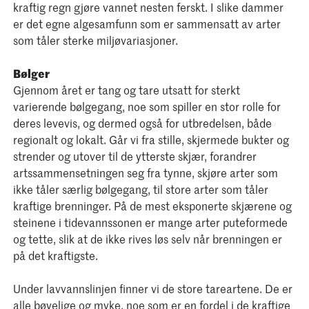
kraftig regn gjøre vannet nesten ferskt. I slike dammer
er det egne algesamfunn som er sammensatt av arter
som tåler sterke miljøvariasjoner.
Bølger
Gjennom året er tang og tare utsatt for sterkt
varierende bølgegang, noe som spiller en stor rolle for
deres levevis, og dermed også for utbredelsen, både
regionalt og lokalt. Går vi fra stille, skjermede bukter og
strender og utover til de ytterste skjær, forandrer
artssammensetningen seg fra tynne, skjøre arter som
ikke tåler særlig bølgegang, til store arter som tåler
kraftige brenninger. På de mest eksponerte skjærene og
steinene i tidevannssonen er mange arter puteformede
og tette, slik at de ikke rives løs selv når brenningen er
på det kraftigste.
Under lavvannslinjen finner vi de store tareartene. De er
alle bøyelige og myke, noe som er en fordel i de kraftige