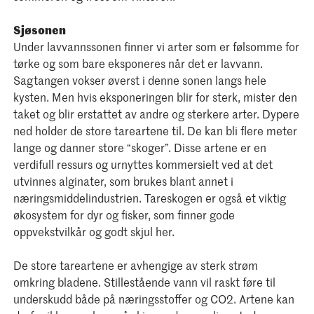
Sjøsonen
Under lavvannssonen finner vi arter som er følsomme for
tørke og som bare eksponeres når det er lavvann.
Sagtangen vokser øverst i denne sonen langs hele
kysten. Men hvis eksponeringen blir for sterk, mister den
taket og blir erstattet av andre og sterkere arter. Dypere
ned holder de store tareartene til. De kan bli flere meter
lange og danner store “skoger”. Disse artene er en
verdifull ressurs og urnyttes kommersielt ved at det
utvinnes alginater, som brukes blant annet i
næringsmiddelindustrien. Tareskogen er også et viktig
økosystem for dyr og fisker, som finner gode
oppvekstvilkår og godt skjul her.
De store tareartene er avhengige av sterk strøm
omkring bladene. Stillestående vann vil raskt føre til
underskudd både på næringsstoffer og CO2. Artene kan