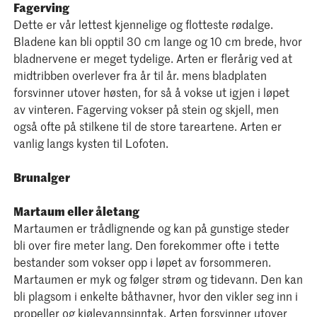
Fagerving
Dette er vår lettest kjennelige og flotteste rødalge.
Bladene kan bli opptil 30 cm lange og 10 cm brede, hvor
bladnervene er meget tydelige. Arten er flerårig ved at
midtribben overlever fra år til år. mens bladplaten
forsvinner utover høsten, for så å vokse ut igjen i løpet
av vinteren. Fagerving vokser på stein og skjell, men
også ofte på stilkene til de store tareartene. Arten er
vanlig langs kysten til Lofoten.
Brunalger
Martaum eller åletang
Martaumen er trådlignende og kan på gunstige steder
bli over fire meter lang. Den forekommer ofte i tette
bestander som vokser opp i løpet av forsommeren.
Martaumen er myk og følger strøm og tidevann. Den kan
bli plagsom i enkelte båthavner, hvor den vikler seg inn i
propeller og kjølevannsinntak. Arten forsvinner utover