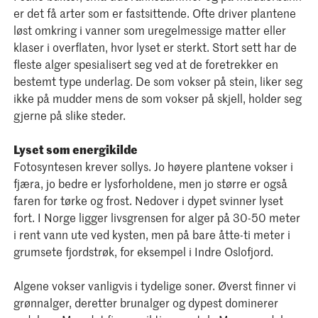
er det få arter som er fastsittende. Ofte driver plantene
løst omkring i vanner som uregelmessige matter eller
klaser i overflaten, hvor lyset er sterkt. Stort sett har de
fleste alger spesialisert seg ved at de foretrekker en
bestemt type underlag. De som vokser på stein, liker seg
ikke på mudder mens de som vokser på skjell, holder seg
gjerne på slike steder.
Lyset som energikilde
Fotosyntesen krever sollys. Jo høyere plantene vokser i
fjæra, jo bedre er lysforholdene, men jo større er også
faren for tørke og frost. Nedover i dypet svinner lyset
fort. I Norge ligger livsgrensen for alger på 30-50 meter
i rent vann ute ved kysten, men på bare åtte-ti meter i
grumsete fjordstrøk, for eksempel i Indre Oslofjord.
Algene vokser vanligvis i tydelige soner. Øverst finner vi
grønnalger, deretter brunalger og dypest dominerer