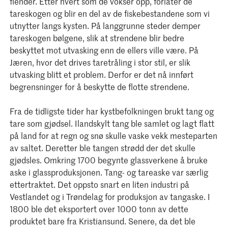
fiender. Etter hvert som de vokser opp, forlater de
tareskogen og blir en del av de fiskebestandene som vi
utnytter langs kysten. På langgrunne steder demper
tareskogen bølgene, slik at strendene blir bedre
beskyttet mot utvasking enn de ellers ville være. På
Jæren, hvor det drives taretråling i stor stil, er slik
utvasking blitt et problem. Derfor er det nå innført
begrensninger for å beskytte de flotte strendene.
Fra de tidligste tider har kystbefolkningen brukt tang og
tare som gjødsel. Ilandskylt tang ble samlet og lagt flatt
på land for at regn og snø skulle vaske vekk mesteparten
av saltet. Deretter ble tangen strødd der det skulle
gjødsles. Omkring 1700 begynte glassverkene å bruke
aske i glassproduksjonen. Tang- og tareaske var særlig
ettertraktet. Det oppsto snart en liten industri på
Vestlandet og i Trøndelag for produksjon av tangaske. I
1800 ble det eksportert over 1000 tonn av dette
produktet bare fra Kristiansund. Senere, da det ble