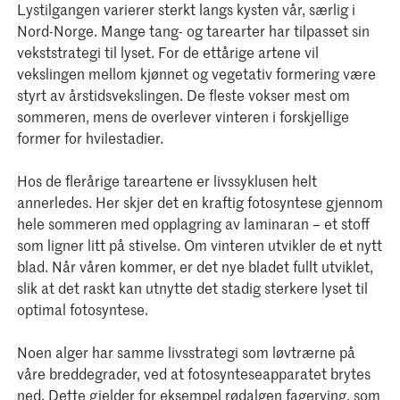
Lystilgangen varierer sterkt langs kysten vår, særlig i
Nord-Norge. Mange tang- og tarearter har tilpasset sin
vekststrategi til lyset. For de ettårige artene vil
vekslingen mellom kjønnet og vegetativ formering være
styrt av årstidsvekslingen. De fleste vokser mest om
sommeren, mens de overlever vinteren i forskjellige
former for hvilestadier.
Hos de flerårige tareartene er livssyklusen helt
annerledes. Her skjer det en kraftig fotosyntese gjennom
hele sommeren med opplagring av laminaran – et stoff
som ligner litt på stivelse. Om vinteren utvikler de et nytt
blad. Når våren kommer, er det nye bladet fullt utviklet,
slik at det raskt kan utnytte det stadig sterkere lyset til
optimal fotosyntese.
Noen alger har samme livsstrategi som løvtrærne på
våre breddegrader, ved at fotosynteseapparatet brytes
ned. Dette gjelder for eksempel rødalgen fagerving, som