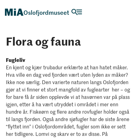
Oslofjordmuseet
Flora og fauna
Fugleliv
En kjent og kjær trubadur erklærte at han hatet måker.
Hva ville en dag ved fjorden vært uten lyden av måker?
Ikke noe særlig. Den varierte naturen langs Oslofjorden
gjør at vi finner et stort mangfold av fuglearter her – og
for bare få år siden opplevde vi at havørnen var på plass
igjen, etter å ha vært utryddet i området i mer enn
hundre år. Fiskeørn og flere andre rovfugler holder også
til langs fjorden. Også andre sjøfugler har de siste årene
“flyttet inn” i Oslofjordområdet, fugler som ikke er sett
her tidligere. Lomvi og skarv er to av disse. På