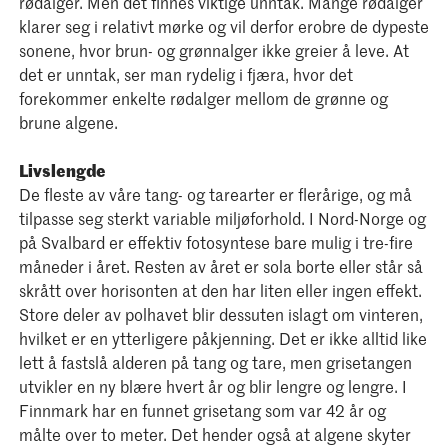
rødalger. Men det finnes viktige unntak. Mange rødalger
klarer seg i relativt mørke og vil derfor erobre de dypeste
sonene, hvor brun- og grønnalger ikke greier å leve. At
det er unntak, ser man rydelig i fjæra, hvor det
forekommer enkelte rødalger mellom de grønne og
brune algene.
Livslengde
De fleste av våre tang- og tarearter er flerårige, og må
tilpasse seg sterkt variable miljøforhold. I Nord-Norge og
på Svalbard er effektiv fotosyntese bare mulig i tre-fire
måneder i året. Resten av året er sola borte eller står så
skrått over horisonten at den har liten eller ingen effekt.
Store deler av polhavet blir dessuten islagt om vinteren,
hvilket er en ytterligere påkjenning. Det er ikke alltid like
lett å fastslå alderen på tang og tare, men grisetangen
utvikler en ny blære hvert år og blir lengre og lengre. I
Finnmark har en funnet grisetang som var 42 år og
målte over to meter. Det hender også at algene skyter