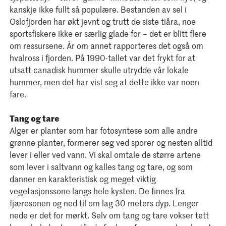
kanskje ikke fullt så populære. Bestanden av sel i
Oslofjorden har økt jevnt og trutt de siste tiåra, noe
sportsfiskere ikke er særlig glade for – det er blitt flere
om ressursene. År om annet rapporteres det også om
hvalross i fjorden. På 1990-tallet var det frykt for at
utsatt canadisk hummer skulle utrydde vår lokale
hummer, men det har vist seg at dette ikke var noen
fare.
Tang og tare
Alger er planter som har fotosyntese som alle andre
grønne planter, formerer seg ved sporer og nesten alltid
lever i eller ved vann. Vi skal omtale de større artene
som lever i saltvann og kalles tang og tare, og som
danner en karakteristisk og meget viktig
vegetasjonssone langs hele kysten. De finnes fra
fjæresonen og ned til om lag 30 meters dyp. Lenger
nede er det for mørkt. Selv om tang og tare vokser tett