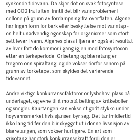
synkende tidevann. Da skjer det en svak fotosyntese
med CO2 fra luften, inntil det blir vannproblemer i
cellene på grunn av fordampning fra overflaten. Algene
har ingen form for bark eller beskyttelse mot vanntap -
en helt unødvendig egenskap for organismer som stort
sett lever i vann. Algenes plass i fjæra er også et resultat
av hvor fort de kommer i gang igjen med fotosyntesen
etter en tørkeperiode. Grisetang og blæretang er
tregere enn spiraltang, og de vokser derfor senere på
grunn av tørketapet som skyldes det varierende
tidevannet.
Andre viktige konkurransefaktorer er lysbehov, plass på
underlaget, og evne til å motstå beiting av kråkeboller
og snegler. Kaurtangen kan vokse et godt stykke under
høyvannsmerket hvis sjansen byr seg. Det tar imidlertid
ikke lang tid før den blir skygget ut i denne livsnisjen av
blæretangen, som vokser hurtigere. En art som
grisetang har sterk konkurransekraft fordi den er