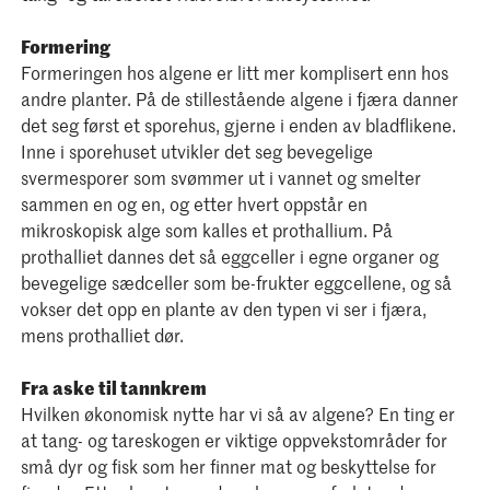
Formering
Formeringen hos algene er litt mer komplisert enn hos
andre planter. På de stillestående algene i fjæra danner
det seg først et sporehus, gjerne i enden av bladflikene.
Inne i sporehuset utvikler det seg bevegelige
svermesporer som svømmer ut i vannet og smelter
sammen en og en, og etter hvert oppstår en
mikroskopisk alge som kalles et prothallium. På
prothalliet dannes det så eggceller i egne organer og
bevegelige sædceller som be-frukter eggcellene, og så
vokser det opp en plante av den typen vi ser i fjæra,
mens prothalliet dør.
Fra aske til tannkrem
Hvilken økonomisk nytte har vi så av algene? En ting er
at tang- og tareskogen er viktige oppvekstområder for
små dyr og fisk som her finner mat og beskyttelse for