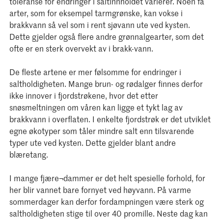
toleranse for endringer i saltinnholdet varierer. Noen få
arter, som for eksempel tarmgrønske, kan vokse i
brakkvann så vel som i rent sjøvann ute ved kysten.
Dette gjelder også flere andre grønnalgearter, som det
ofte er en sterk overvekt av i brakk-vann.
De fleste artene er mer følsomme for endringer i
saltholdigheten. Mange brun- og rødalger finnes derfor
ikke innover i fjordstrøkene, hvor det etter
snøsmeltningen om våren kan ligge et tykt lag av
brakkvann i overflaten. I enkelte fjordstrøk er det utviklet
egne økotyper som tåler mindre salt enn tilsvarende
typer ute ved kysten. Dette gjelder blant andre
blæretang.
I mange fjære¬dammer er det helt spesielle forhold, for
her blir vannet bare fornyet ved høyvann. På varme
sommerdager kan derfor fordampningen være sterk og
saltholdigheten stige til over 40 promille. Neste dag kan