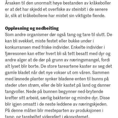
Årsaken til den unormalt høye bestanden av kråkeboller
er at det har skjedd et overfiske av steinbit i de senere
år, slik at kråkebollene har mistet sin viktigste fiende.
Oppløsning og nedbeiting
Som andre organismer dør også tang og tare til slutt. De
kan bli svekket, miste festet eller bukke under i
konkurransen med friske individer. Enkelte individer i
fjæresonen kan etter hvert bli så tett besatt med dyr og
andre alger at de dør på grunn av næringsmangel, fordi
alt lyset blir borte. De store tareartene kaster av seg det
gamle bladet når det nye vokser ut om våren. Sammen
med løsnede planter synker bladene enten til bunns på
steder uten strøm, eller de blir kastet på land og danner
tangvoller. Nede på bunnen begynner ned-brytende
krefter sitt arbeid, særlig bakterier og mindre dyr. Disse
blir igjen omsatt i de neste leddene av næringskjeden.
På denne måten blir mesteparten av produksjonen i
tang- og tarebeltet videreført i økosystemet.