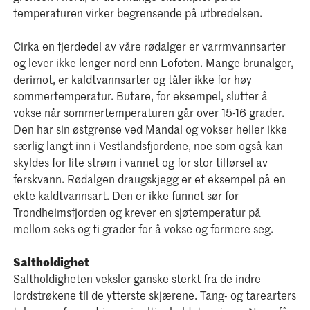
temperaturen virker begrensende på utbredelsen.
Cirka en fjerdedel av våre rødalger er varrmvannsarter
og lever ikke lenger nord enn Lofoten. Mange brunalger,
derimot, er kaldtvannsarter og tåler ikke for høy
sommertemperatur. Butare, for eksempel, slutter å
vokse når sommertemperaturen går over 15-16 grader.
Den har sin østgrense ved Mandal og vokser heller ikke
særlig langt inn i Vestlandsfjordene, noe som også kan
skyldes for lite strøm i vannet og for stor tilførsel av
ferskvann. Rødalgen draugskjegg er et eksempel på en
ekte kaldtvannsart. Den er ikke funnet sør for
Trondheimsfjorden og krever en sjøtemperatur på
mellom seks og ti grader for å vokse og formere seg.
Saltholdighet
Saltholdigheten veksler ganske sterkt fra de indre
lordstrøkene til de ytterste skjærene. Tang- og tarearters