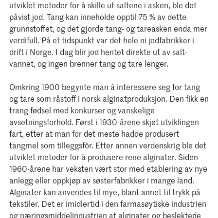
utviklet metoder for å skille ut saltene i asken, ble det
påvist jod. Tang kan inneholde opptil 75 % av dette
grunnstoffet, og det gjorde tang- og tareasken enda mer
verdifull. På et tidspunkt var det hele ni jodfabrikker i
drift i Norge. I dag blir jod hentet direkte ut av salt-
vannet, og ingen brenner tang og tare lenger.
Omkring 1900 begynte man å interessere seg for tang
og tare som råstoff i norsk alginatproduksjon. Den fikk en
trang fødsel med konkurser og vanskelige
avsetningsforhold. Først i 1930-årene skjøt utviklingen
fart, etter at man for det meste hadde produsert
tangmel som tilleggsfôr. Etter annen verdenskrig ble det
utviklet metoder for å produsere rene alginater. Siden
1960-årene har veksten vært stor med etablering av nye
anlegg eller oppkjøp av søsterfabrikker i mange land.
Alginater kan anvendes til mye, blant annet til trykk på
tekstiler. Det er imidlertid i den farmasøytiske industrien
og næringsmiddelindustrien at alginater og beslektede