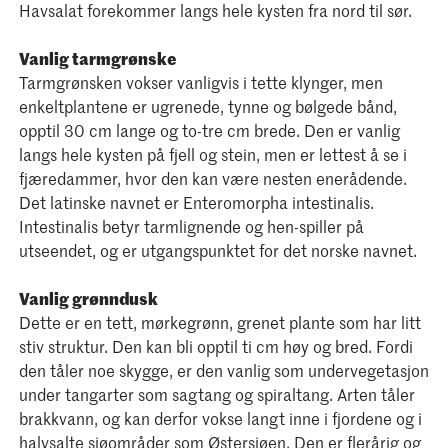
Havsalat forekommer langs hele kysten fra nord til sør.
Vanlig tarmgrønske
Tarmgrønsken vokser vanligvis i tette klynger, men
enkeltplantene er ugrenede, tynne og bølgede bånd,
opptil 30 cm lange og to-tre cm brede. Den er vanlig
langs hele kysten på fjell og stein, men er lettest å se i
fjæredammer, hvor den kan være nesten enerådende.
Det latinske navnet er Enteromorpha intestinalis.
Intestinalis betyr tarmlignende og hen-spiller på
utseendet, og er utgangspunktet for det norske navnet.
Vanlig grønndusk
Dette er en tett, mørkegrønn, grenet plante som har litt
stiv struktur. Den kan bli opptil ti cm høy og bred. Fordi
den tåler noe skygge, er den vanlig som undervegetasjon
under tangarter som sagtang og spiraltang. Arten tåler
brakkvann, og kan derfor vokse langt inne i fjordene og i
halvsalte sjøområder som Østersjøen. Den er flerårig og