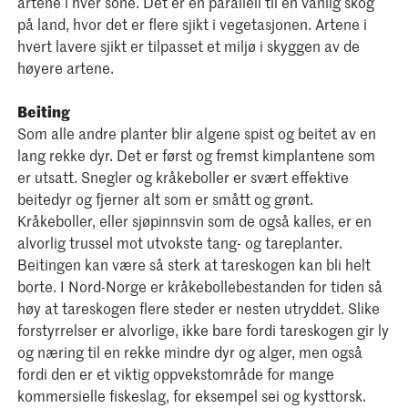
artene i hver sone. Det er en parallell til en vanlig skog
på land, hvor det er flere sjikt i vegetasjonen. Artene i
hvert lavere sjikt er tilpasset et miljø i skyggen av de
høyere artene.
Beiting
Som alle andre planter blir algene spist og beitet av en
lang rekke dyr. Det er først og fremst kimplantene som
er utsatt. Snegler og kråkeboller er svært effektive
beitedyr og fjerner alt som er smått og grønt.
Kråkeboller, eller sjøpinnsvin som de også kalles, er en
alvorlig trussel mot utvokste tang- og tareplanter.
Beitingen kan være så sterk at tareskogen kan bli helt
borte. I Nord-Norge er kråkebollebestanden for tiden så
høy at tareskogen flere steder er nesten utryddet. Slike
forstyrrelser er alvorlige, ikke bare fordi tareskogen gir ly
og næring til en rekke mindre dyr og alger, men også
fordi den er et viktig oppvekstområde for mange
kommersielle fiskeslag, for eksempel sei og kysttorsk.