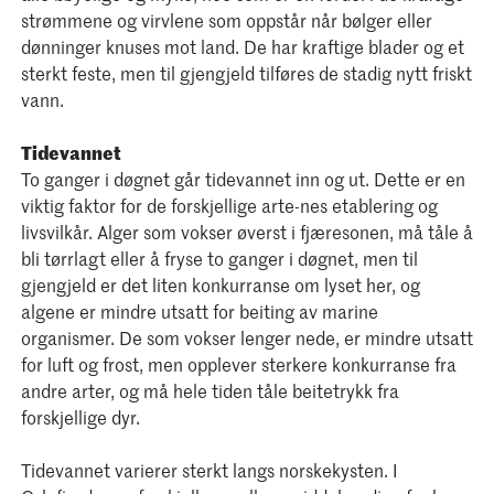
strømmene og virvlene som oppstår når bølger eller
dønninger knuses mot land. De har kraftige blader og et
sterkt feste, men til gjengjeld tilføres de stadig nytt friskt
vann.
Tidevannet
To ganger i døgnet går tidevannet inn og ut. Dette er en
viktig faktor for de forskjellige arte-nes etablering og
livsvilkår. Alger som vokser øverst i fjæresonen, må tåle å
bli tørrlagt eller å fryse to ganger i døgnet, men til
gjengjeld er det liten konkurranse om lyset her, og
algene er mindre utsatt for beiting av marine
organismer. De som vokser lenger nede, er mindre utsatt
for luft og frost, men opplever sterkere konkurranse fra
andre arter, og må hele tiden tåle beitetrykk fra
forskjellige dyr.
Tidevannet varierer sterkt langs norskekysten. I