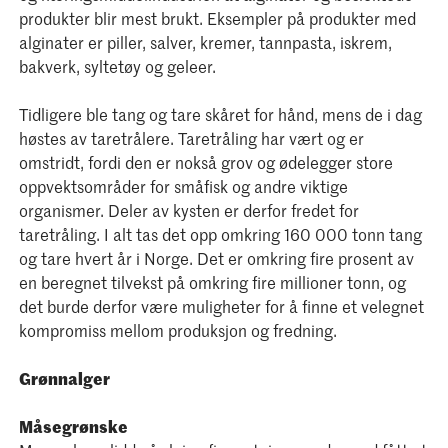
produkter blir mest brukt. Eksempler på produkter med
alginater er piller, salver, kremer, tannpasta, iskrem,
bakverk, syltetøy og geleer.
Tidligere ble tang og tare skåret for hånd, mens de i dag
høstes av taretrålere. Taretråling har vært og er
omstridt, fordi den er nokså grov og ødelegger store
oppvektsområder for småfisk og andre viktige
organismer. Deler av kysten er derfor fredet for
taretråling. I alt tas det opp omkring 160 000 tonn tang
og tare hvert år i Norge. Det er omkring fire prosent av
en beregnet tilvekst på omkring fire millioner tonn, og
det burde derfor være muligheter for å finne et velegnet
kompromiss mellom produksjon og fredning.
Grønnalger
Måsegrønske