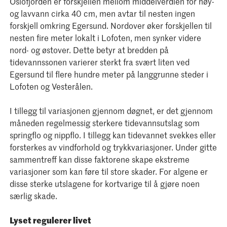
Oslofjorden er forskjellen mellom middelverdien for høy-
og lavvann cirka 40 cm, men avtar til nesten ingen
forskjell omkring Egersund. Nordover øker forskjellen til
nesten fire meter lokalt i Lofoten, men synker videre
nord- og østover. Dette betyr at bredden på
tidevannssonen varierer sterkt fra svært liten ved
Egersund til flere hundre meter på langgrunne steder i
Lofoten og Vesterålen.
I tillegg til variasjonen gjennom døgnet, er det gjennom
måneden regelmessig sterkere tidevannsutslag som
springflo og nippflo. I tillegg kan tidevannet svekkes eller
forsterkes av vindforhold og trykkvariasjoner. Under gitte
sammentreff kan disse faktorene skape ekstreme
variasjoner som kan føre til store skader. For algene er
disse sterke utslagene for kortvarige til å gjøre noen
særlig skade.
Lyset regulerer livet