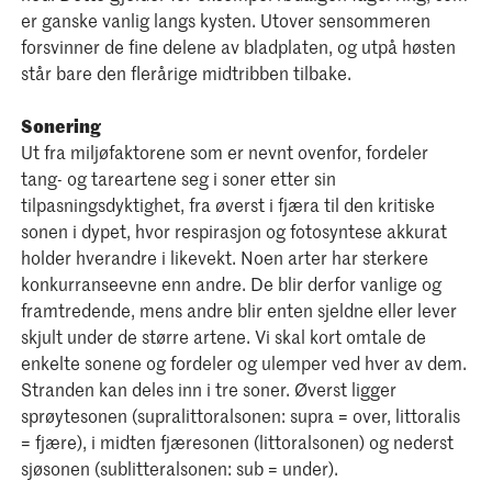
er ganske vanlig langs kysten. Utover sensommeren
forsvinner de fine delene av bladplaten, og utpå høsten
står bare den flerårige midtribben tilbake.
Sonering
Ut fra miljøfaktorene som er nevnt ovenfor, fordeler
tang- og tareartene seg i soner etter sin
tilpasningsdyktighet, fra øverst i fjæra til den kritiske
sonen i dypet, hvor respirasjon og fotosyntese akkurat
holder hverandre i likevekt. Noen arter har sterkere
konkurranseevne enn andre. De blir derfor vanlige og
framtredende, mens andre blir enten sjeldne eller lever
skjult under de større artene. Vi skal kort omtale de
enkelte sonene og fordeler og ulemper ved hver av dem.
Stranden kan deles inn i tre soner. Øverst ligger
sprøytesonen (supralittoralsonen: supra = over, littoralis
= fjære), i midten fjæresonen (littoralsonen) og nederst
sjøsonen (sublitteralsonen: sub = under).