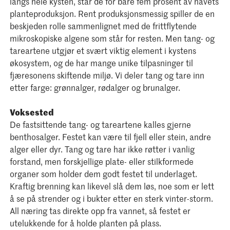
langs hele kysten, står de for bare fem prosent av havets
planteproduksjon. Rent produksjonsmessig spiller de en
beskjeden rolle sammenlignet med de frittflytende
mikroskopiske algene som står for resten. Men tang- og
tareartene utgjør et svært viktig element i kystens
økosystem, og de har mange unike tilpasninger til
fjæresonens skiftende miljø. Vi deler tang og tare inn
etter farge: grønnalger, rødalger og brunalger.
Voksested
De fastsittende tang- og tareartene kalles gjerne
benthosalger. Festet kan være til fjell eller stein, andre
alger eller dyr. Tang og tare har ikke røtter i vanlig
forstand, men forskjellige plate- eller stilkformede
organer som holder dem godt festet til underlaget.
Kraftig brenning kan likevel slå dem løs, noe som er lett
å se på strender og i bukter etter en sterk vinter-storm.
All næring tas direkte opp fra vannet, så festet er
utelukkende for å holde planten på plass.