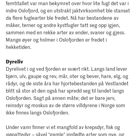
femtitallet var man bekymret over hvor lite fugl det var i
indre Oslofjord, og en utstrakt jaktvirksomhet ble stanset
da flere fuglearter ble fredet. Nå har bestandene av
måker, terner og andre kystfugler tatt seg opp igjen,
sammen med en rekke arter av ender, svaner og gjess.
Mange øyer og holmer i Oslofjorden er fredet i
hekketiden.
Dyreliv
Dyrelivet i og ved fjorden er svært rikt. Langs land lever
bjørn, ulv, gaupe og rev, mår, oter og bever, hare, elg, og
rådyr, og de siste åra har hjortebestanden på Vestlandet
blitt så stor at den også har spredd seg til landet langs
Oslofjorden. Sagt på annen måte; det er bare jerv,
reinsdyr og moskus av de større villdyrene i Norge som
ikke finnes langs Oslofjorden.
Under vann finner vi et mangfold av krepsdyr, fisk og
sjøpattedyr – såvel “gamle” innfødte arter som nye, og