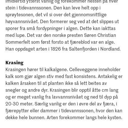
imidlertid ytterst vanlig og forekommer nesten på hver
stein i tidevannssonen. Den kan leve helt opp i
sprøytesonen, det vil si over det gjennomsnittlige
høyvannsnivået. Den formerer seg ved at det slippes ut
sporer fra små fordypninger i algen. Dette kan iakttas
med lupe. Det var den norske presten Søren Christian
Sommerfelt som først forsto at fjæreblod var en alge.
Han oppdaget arten i 1826 fra Saltenfjorden i Nordland.
Krasing
Krasingen hører til kalkalgene. Celleveggene inneholder
kalk som gjør algen stiv med fast konsistens. Antakelig er
kalken årsaken til at planten ikke så lett beites av
snegler og andre dyr. Krasingen blir opptil åtte cm lang
og er meget vanlig fra lavvannsnivået og ned til dyp på
20-30 meter. Særlig vanlig er den i øvre del av fjæra, i
fjærepytter eller dammer i tidevannssonen, hvor den kan
dekke hele bunnen. Arten forekommer langs hele kysten.