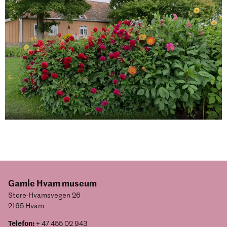
Gamle Hvam museum
Store-Hvamsvegen 26
2165 Hvam
Telefon:
+ 47 455 02 943