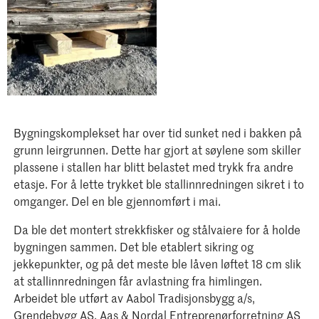
Foto: MiA/Juliane Dahl
Smerud
Bygningskomplekset har over tid sunket ned i bakken på
grunn leirgrunnen. Dette har gjort at søylene som skiller
plassene i stallen har blitt belastet med trykk fra andre
etasje. For å lette trykket ble stallinnredningen sikret i to
omganger. Del en ble gjennomført i mai.
Da ble det montert strekkfisker og stålvaiere for å holde
bygningen sammen. Det ble etablert sikring og
jekkepunkter, og på det meste ble låven løftet 18 cm slik
at stallinnredningen får avlastning fra himlingen.
Arbeidet ble utført av Aabol Tradisjonsbygg a/s,
Grendebygg AS, Aas & Nordal Entreprenørforretning AS