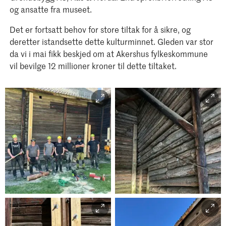
og ansatte fra museet.
Det er fortsatt behov for store tiltak for å sikre, og
deretter istandsette dette kulturminnet. Gleden var stor
da vi i mai fikk beskjed om at Akershus fylkeskommune
vil bevilge 12 millioner kroner til dette tiltaket.
Foto: MiA/Juliane Dahl
Smerud