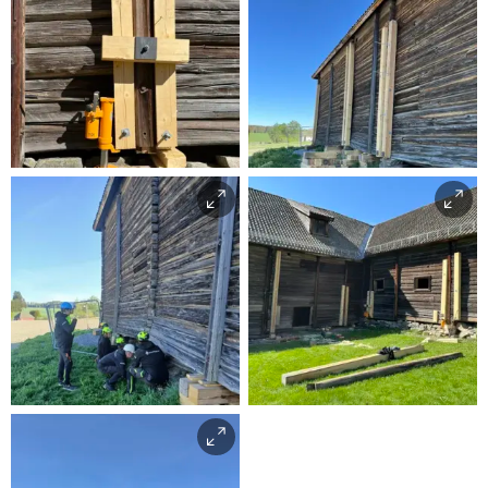
Foto: MiA/Juliane Dahl
Foto: MiA/Juliane Dahl
Smerud
Smerud
Foto: MiA/Jan Kristoffer
Foto: MiA/Juliane Dahl
Gulbrandsen
Smerud