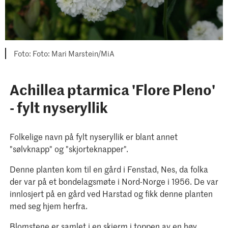
Foto: Mari Marstein/MiA
Achillea ptarmica 'Flore Pleno'
- fylt nyseryllik
Folkelige navn på fylt nyseryllik er blant annet
"sølvknapp" og "skjorteknapper".
Denne planten kom til en gård i Fenstad, Nes, da folka
der var på et bondelagsmøte i Nord-Norge i 1956. De var
innlosjert på en gård ved Harstad og fikk denne planten
med seg hjem herfra.
Blomstene er samlet i en skjerm i toppen av en høy