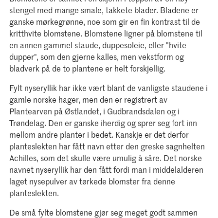
stengel med mange smale, takkete blader. Bladene er
ganske mørkegrønne, noe som gir en fin kontrast til de
kritthvite blomstene. Blomstene ligner på blomstene til
en annen gammel staude, duppesoleie, eller "hvite
dupper", som den gjerne kalles, men vekstform og
bladverk på de to plantene er helt forskjellig.
Fylt nyseryllik har ikke vært blant de vanligste staudene i
gamle norske hager, men den er registrert av
Plantearven på Østlandet, i Gudbrandsdalen og i
Trøndelag. Den er ganske iherdig og sprer seg fort inn
mellom andre planter i bedet. Kanskje er det derfor
planteslekten har fått navn etter den greske sagnhelten
Achilles, som det skulle være umulig å såre. Det norske
navnet nyseryllik har den fått fordi man i middelalderen
laget nysepulver av tørkede blomster fra denne
planteslekten.
De små fylte blomstene gjør seg meget godt sammen