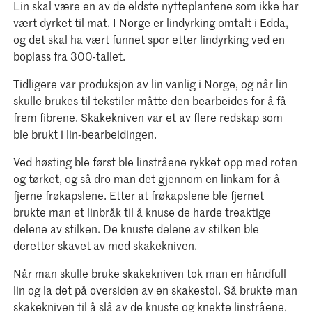
Lin skal være en av de eldste nytteplantene som ikke har
vært dyrket til mat. I Norge er lindyrking omtalt i Edda,
og det skal ha vært funnet spor etter lindyrking ved en
boplass fra 300-tallet.
Tidligere var produksjon av lin vanlig i Norge, og når lin
skulle brukes til tekstiler måtte den bearbeides for å få
frem fibrene. Skakekniven var et av flere redskap som
ble brukt i lin-bearbeidingen.
Ved høsting ble først ble linstråene rykket opp med roten
og tørket, og så dro man det gjennom en linkam for å
fjerne frøkapslene. Etter at frøkapslene ble fjernet
brukte man et linbråk til å knuse de harde treaktige
delene av stilken. De knuste delene av stilken ble
deretter skavet av med skakekniven.
Når man skulle bruke skakekniven tok man en håndfull
lin og la det på oversiden av en skakestol. Så brukte man
skakekniven til å slå av de knuste og knekte linstråene,