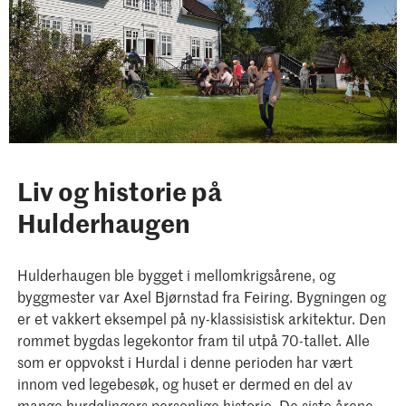
Liv og historie på
Hulderhaugen
Hulderhaugen ble bygget i mellomkrigsårene, og
byggmester var Axel Bjørnstad fra Feiring. Bygningen og
er et vakkert eksempel på ny-klassisistisk arkitektur. Den
rommet bygdas legekontor fram til utpå 70-tallet. Alle
som er oppvokst i Hurdal i denne perioden har vært
innom ved legebesøk, og huset er dermed en del av
mange hurdølingers personlige historie. De siste årene