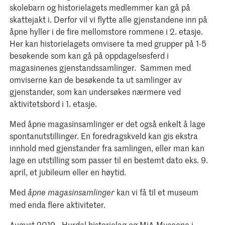
skolebarn og historielagets medlemmer kan gå på
skattejakt i. Derfor vil vi flytte alle gjenstandene inn på
åpne hyller i de fire mellomstore rommene i 2. etasje.
Her kan historielagets omvisere ta med grupper på 1-5
besøkende som kan gå på oppdagelsesferd i
magasinenes gjenstandssamlinger. Sammen med
omviserne kan de besøkende ta ut samlinger av
gjenstander, som kan undersøkes nærmere ved
aktivitetsbord i 1. etasje.
Med åpne magasinsamlinger er det også enkelt å lage
spontanutstillinger. En foredragskveld kan gis ekstra
innhold med gjenstander fra samlingen, eller man kan
lage en utstilling som passer til en bestemt dato eks. 9.
april, et jubileum eller en høytid.
Med
kan vi få til et museum
åpne magasinsamlinger
med enda flere aktiviteter.
August 2019 - Hurdal historielag og MiA-Museene i