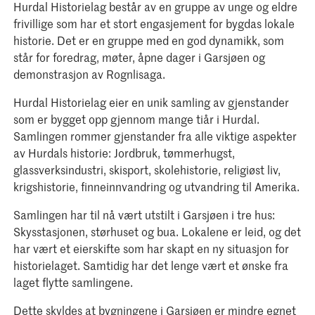
Hurdal Historielag består av en gruppe av unge og eldre
frivillige som har et stort engasjement for bygdas lokale
historie. Det er en gruppe med en god dynamikk, som
står for foredrag, møter, åpne dager i Garsjøen og
demonstrasjon av Rognlisaga.
Hurdal Historielag eier en unik samling av gjenstander
som er bygget opp gjennom mange tiår i Hurdal.
Samlingen rommer gjenstander fra alle viktige aspekter
av Hurdals historie: Jordbruk, tømmerhugst,
glassverksindustri, skisport, skolehistorie, religiøst liv,
krigshistorie, finneinnvandring og utvandring til Amerika.
Samlingen har til nå vært utstilt i Garsjøen i tre hus:
Skysstasjonen, størhuset og bua. Lokalene er leid, og det
har vært et eierskifte som har skapt en ny situasjon for
historielaget. Samtidig har det lenge vært et ønske fra
laget flytte samlingene.
Dette skyldes at bygningene i Garsjøen er mindre egnet