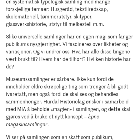
en systematisk typologisk samling med mange
forskjellige temaer: Husgeråd, tekstilredskap,
skolemateriell, tømmerutstyr, skityper,
glassverkshistorie, utstyr til melkestell m.m.
Slike universelle samlinger har en egen magi som fanger
publikums nysgjerrighet. Vi fascineres over likheter og
variasjoner. Og vi undrer oss. Hva har alle disse tingene
vært brukt til? Hvem har de tilhørt? Hvilken historie har
de?
Museumssamlinger er sårbare. Ikke kun fordi de
inneholder eldre skrøpelige ting som trenger å bli godt
ivaretatt, men også fordi de skal ses og behandles i
sammenhenger. Hurdal Historielag ønsker i samarbeid
med MiA å beholde «magien» i samlingen, og dette skal
gjøres ved å bruke et nytt konsept –
åpne
.
magasinsamlinger
Vi ser på samlingen som en skatt som publikum,