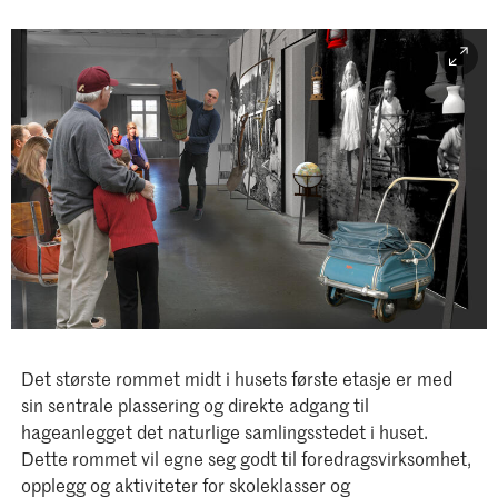
Det største rommet midt i husets første etasje er med
sin sentrale plassering og direkte adgang til
hageanlegget det naturlige samlingsstedet i huset.
Dette rommet vil egne seg godt til foredragsvirksomhet,
opplegg og aktiviteter for skoleklasser og