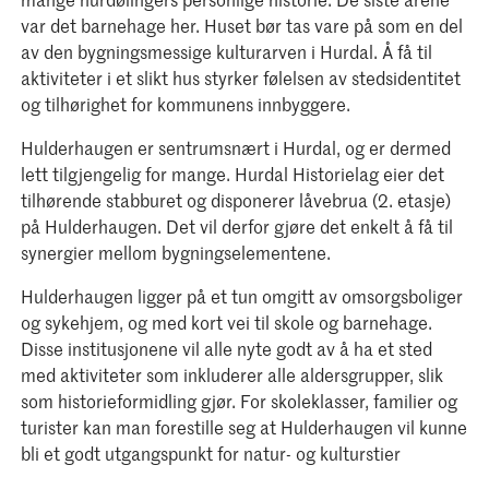
var det barnehage her. Huset bør tas vare på som en del
av den bygningsmessige kulturarven i Hurdal. Å få til
aktiviteter i et slikt hus styrker følelsen av stedsidentitet
og tilhørighet for kommunens innbyggere.
Hulderhaugen er sentrumsnært i Hurdal, og er dermed
lett tilgjengelig for mange. Hurdal Historielag eier det
tilhørende stabburet og disponerer låvebrua (2. etasje)
på Hulderhaugen. Det vil derfor gjøre det enkelt å få til
synergier mellom bygningselementene.
Hulderhaugen ligger på et tun omgitt av omsorgsboliger
og sykehjem, og med kort vei til skole og barnehage.
Disse institusjonene vil alle nyte godt av å ha et sted
med aktiviteter som inkluderer alle aldersgrupper, slik
som historieformidling gjør. For skoleklasser, familier og
turister kan man forestille seg at Hulderhaugen vil kunne
bli et godt utgangspunkt for natur- og kulturstier