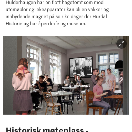
Hulderhaugen har en flott hagetomt som med
utemøbler og lekeapparater kan bli en vakker og
innbydende magnet på solrike dager der Hurdal
Historielag har åpen kafé og museum.
Historisk møteplass -