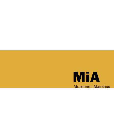
Museene i Akershus
nerklæring og informasjonskapsler
Tilgjengelighetserklæring