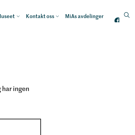
useet
Kontakt oss
MiAs avdelinger
g har ingen