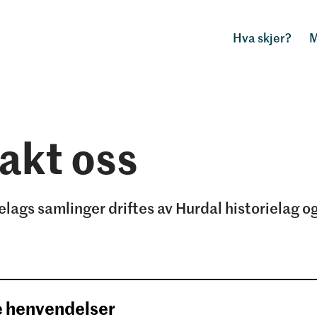
Hva skjer?
M
akt oss
elags samlinger driftes av Hurdal historielag o
.
e henvendelser