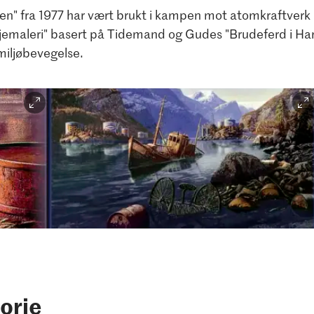
n" fra 1977 har vært brukt i kampen mot atomkraftverk i 
ljemaleri" basert på Tidemand og Gudes "Brudeferd i Har
 miljøbevegelse.
Rolf Groven, Oljemaleri, 1975
orie