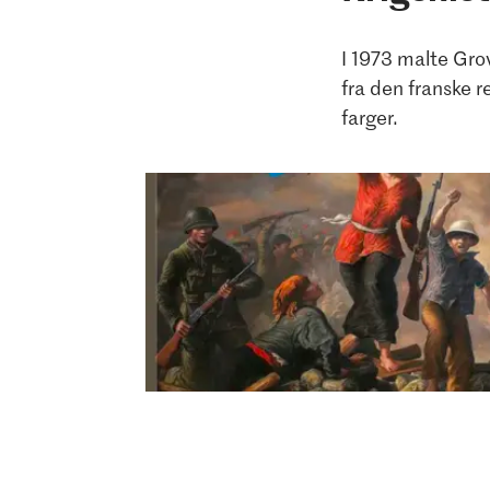
I 1973 malte Gro
fra den franske 
farger.
Rolf Groven, Friheten leder folket, 1973