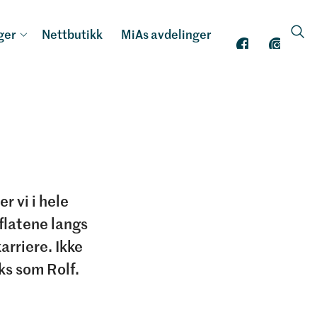
nger
Nettbutikk
MiAs avdelinger
r vi i hele
flatene langs
rriere. Ikke
ks som Rolf.