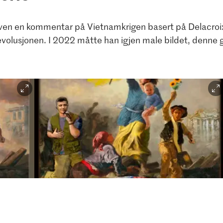
ven en kommentar på Vietnamkrigen basert på Delacroix
revolusjonen. I 2022 måtte han igjen male bildet, denne 
Rolf Groven, Ukraina - fritt etter Delacroix, 2022