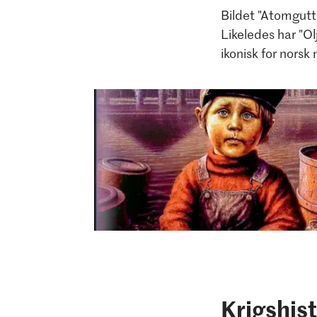
Bildet "Atomgutte
Likeledes har "O
ikonisk for norsk
Rolf Groven, Atomgutten, 1978
Krigshist