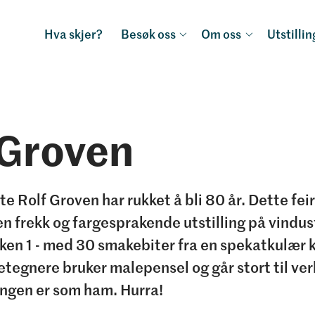
Hva skjer?
Besøk oss
Om oss
Utstilli
 Groven
te Rolf Groven har rukket å bli 80 år. Dette feire
 frekk og fargesprakende utstilling på vindus
en 1 - med 30 smakebiter fra en spekatkulær ka
retegnere bruker malepensel og går stort til ver
ingen er som ham. Hurra!