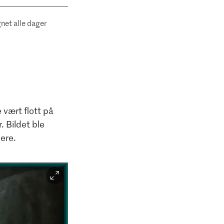
net alle dager
Facebook
Instagra
e vært flott på
. Bildet ble
dere.