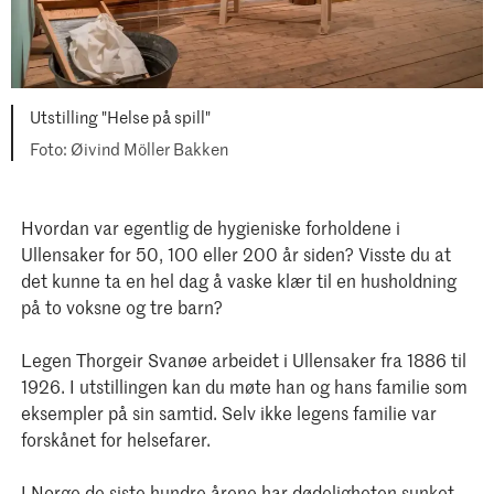
Utstilling "Helse på spill"
Øivind Möller Bakken
Hvordan var egentlig de hygieniske forholdene i
Ullensaker for 50, 100 eller 200 år siden? Visste du at
det kunne ta en hel dag å vaske klær til en husholdning
på to voksne og tre barn?
Legen Thorgeir Svanøe arbeidet i Ullensaker fra 1886 til
1926. I utstillingen kan du møte han og hans familie som
eksempler på sin samtid. Selv ikke legens familie var
forskånet for helsefarer.
I Norge de siste hundre årene har dødeligheten sunket