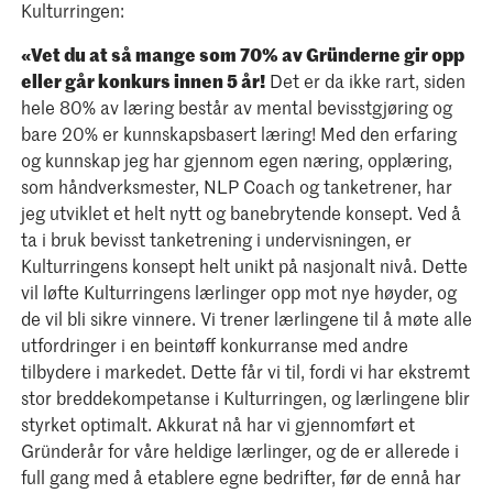
Kulturringen:
«
Vet du at så mange som 70% av Gründerne gir opp
eller går konkurs innen 5 år!
Det er da ikke rart, siden
hele 80% av læring består av mental bevisstgjøring og
bare 20% er kunnskapsbasert læring! Med den erfaring
og kunnskap jeg har gjennom egen næring, opplæring,
som håndverksmester, NLP Coach og tanketrener, har
jeg utviklet et helt nytt og banebrytende konsept. Ved å
ta i bruk bevisst tanketrening i undervisningen, er
Kulturringens konsept helt unikt på nasjonalt nivå. Dette
vil løfte Kulturringens lærlinger opp mot nye høyder, og
de vil bli sikre vinnere. Vi trener lærlingene til å møte alle
utfordringer i en beintøff konkurranse med andre
tilbydere i markedet. Dette får vi til, fordi vi har ekstremt
stor breddekompetanse i Kulturringen, og lærlingene blir
styrket optimalt. Akkurat nå har vi gjennomført et
Gründerår for våre heldige lærlinger, og de er allerede i
full gang med å etablere egne bedrifter, før de ennå har