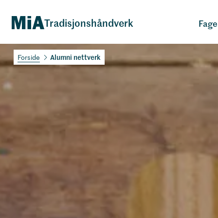
Tradisjonshåndverk
Fage
Alumni nettverk