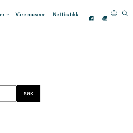
er
Våre museer
Nettbutikk
SØK