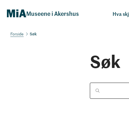
Museene i Akershus
Hva sk
Søk
Søk