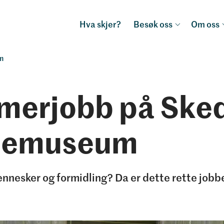
Hva skjer?
Besøk oss
Om oss
m
merjobb på Ske
demuseum
ennesker og formidling? Da er dette rette jobb