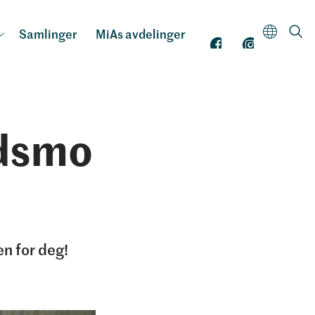
Samlinger
MiAs avdelinger
dsmo
en for deg!