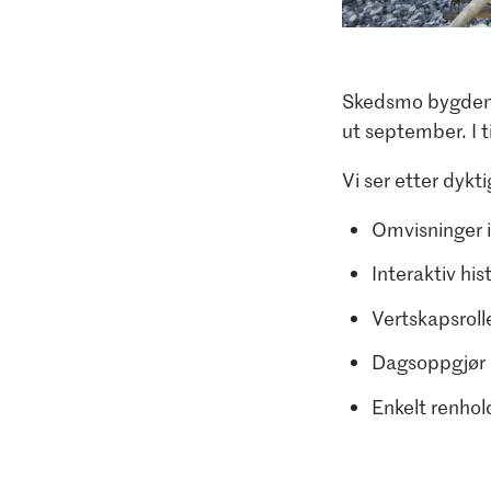
Skedsmo bygdemu
ut september. I 
Vi ser etter dykt
Omvisninger i
Interaktiv his
Vertskapsrolle
Dagsoppgjør 
Enkelt renhol