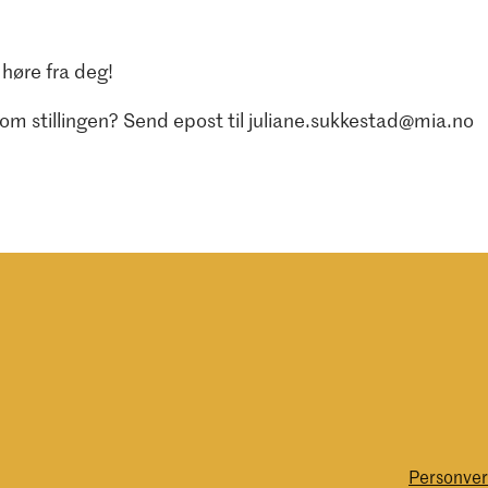
å høre fra deg!
om stillingen? Send epost til juliane.sukkestad@mia.no
Personver