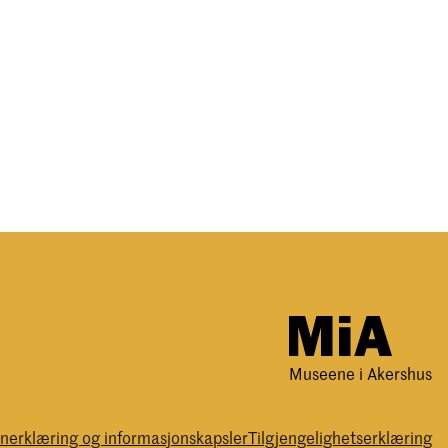
Museene i Akershus
nerklæring og informasjonskapsler
Tilgjengelighetserklæring