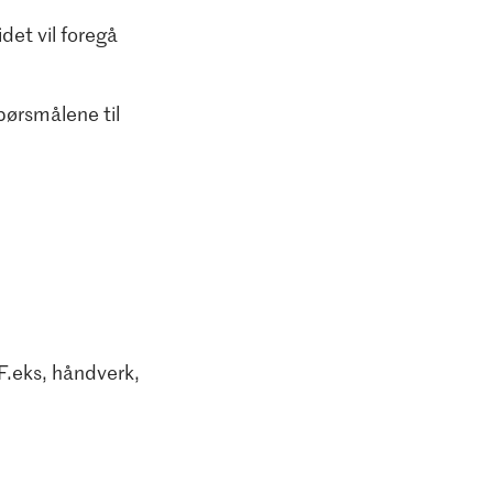
det vil foregå
pørsmålene til
.eks, håndverk,