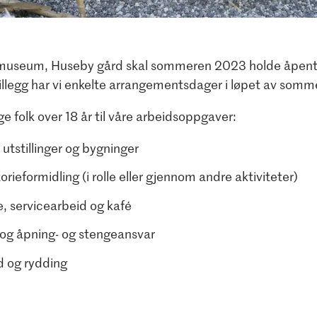
seum, Huseby gård skal sommeren 2023 holde åpent kl
tillegg har vi enkelte arrangementsdager i løpet av somm
ige folk over 18 år til våre arbeidsoppgaver:
 utstillinger og bygninger
torieformidling (i rolle eller gjennom andre aktiviteter)
, servicearbeid og kafé​
og åpning- og stengeansvar
d og rydding