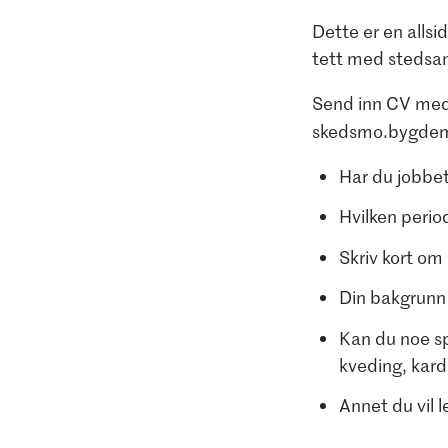
Dette er en allsi
tett med stedsa
Send inn CV med 
skedsmo.bygde
Har du jobbet
Hvilken perio
Skriv kort om
Din bakgrunn
Kan du noe s
kveding, kard
Annet du vil l