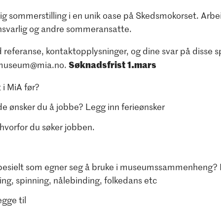
dig sommerstilling i en unik oase på Skedsmokorset. Arbei
nsvarlig og andre sommeransatte.
referanse, kontaktopplysninger, og dine svar på disse s
Søknadsfrist 1.mars
museum@mia.no.
 i MiA før?
de ønsker du å jobbe? Legg inn ferieønsker
 hvorfor du søker jobben.
pesielt som egner seg å bruke i museumssammenheng? F
ing, spinning, nålebinding, folkedans etc
egge til