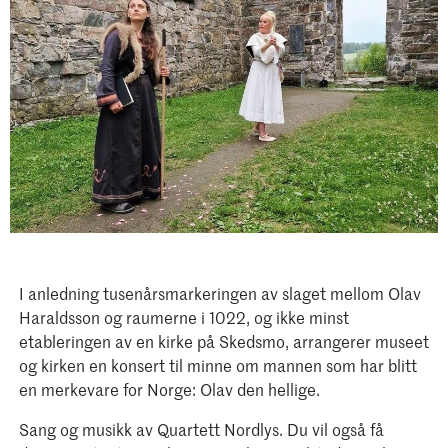
I anledning tusenårsmarkeringen av slaget mellom Olav
Haraldsson og raumerne i 1022, og ikke minst
etableringen av en kirke på Skedsmo, arrangerer museet
og kirken en konsert til minne om mannen som har blitt
en merkevare for Norge: Olav den hellige.
Sang og musikk av Quartett Nordlys. Du vil også få