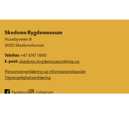
Skedsmo Bygdemuseum
Husebyveien 9
2020 Skedsmokorset
Telefon:
+47 4747 1980
E-post:
skedsmo.bygdemuseum@mia.no
Personvernerklæring og informasjonskapsler
Tilgjengelighetserklæring
Facebook
Instagram
Museene i Akershus