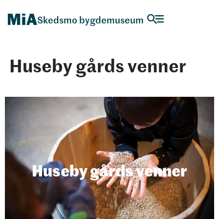
Skedsmo bygdemuseum
Huseby gårds venner
Huseby gårds venner