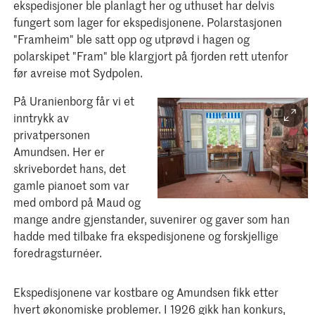
ekspedisjoner ble planlagt her og uthuset har delvis
fungert som lager for ekspedisjonene. Polarstasjonen
"Framheim" ble satt opp og utprøvd i hagen og
polarskipet "Fram" ble klargjort på fjorden rett utenfor
før avreise mot Sydpolen.
På Uranienborg får vi et
inntrykk av
privatpersonen
Amundsen. Her er
skrivebordet hans, det
gamle pianoet som var
med ombord på Maud og
mange andre gjenstander, suvenirer og gaver som han
hadde med tilbake fra ekspedisjonene og forskjellige
foredragsturnéer.
Ekspedisjonene var kostbare og Amundsen fikk etter
hvert økonomiske problemer. I 1926 gikk han konkurs,