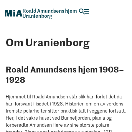
Roald Amundsens hjem
Uranienborg
Om Uranienborg
Roald Amundsens hjem 1908–
1928
Hjemmet til Roald Amundsen står slik han forlot det da
han forsvant i isødet i 1928. Historien om en av verdens
fremste polarhelter sitter praktisk talt i veggene fortsatt.
Her, i det vakre huset ved Bunnefjorden, planla og
forberedte Amundsen flere av sine største polare
bragder. Blant annet erobringen av sydpolen i 1911,