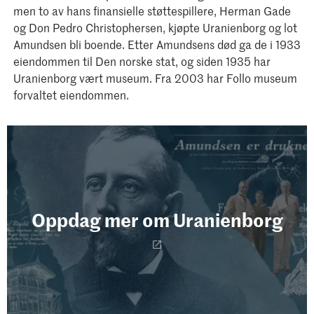
men to av hans finansielle støttespillere, Herman Gade
og Don Pedro Christophersen, kjøpte Uranienborg og lot
Amundsen bli boende. Etter Amundsens død ga de i 1933
eiendommen til Den norske stat, og siden 1935 har
Uranienborg vært museum. Fra 2003 har Follo museum
forvaltet eiendommen.
Opp­dag mer om Ura­nien­borg