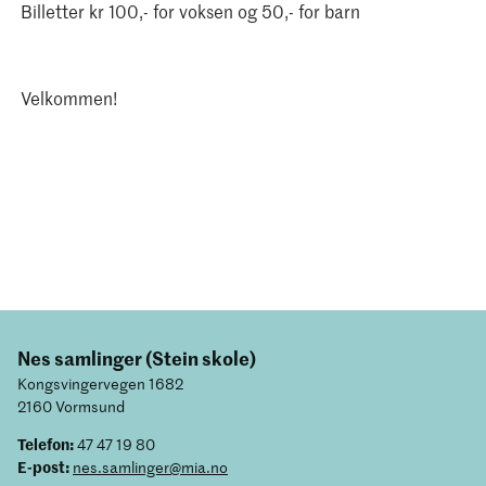
Billetter kr 100,- for voksen og 50,- for barn
Velkommen!
Nes samlinger (Stein skole)
Kongsvingervegen 1682
2160 Vormsund
Telefon:
47 47 19 80
E-post:
nes.samlinger@mia.no