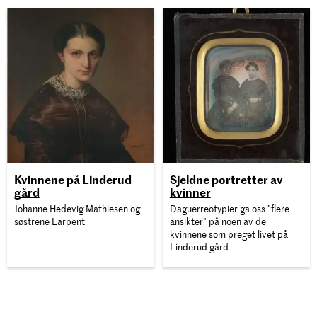
Kvinnene på Linderud
Sjeldne portretter av
gård
kvinner
Johanne Hedevig Mathiesen og
Daguerreotypier ga oss "flere
søstrene Larpent
ansikter" på noen av de
kvinnene som preget livet på
Linderud gård