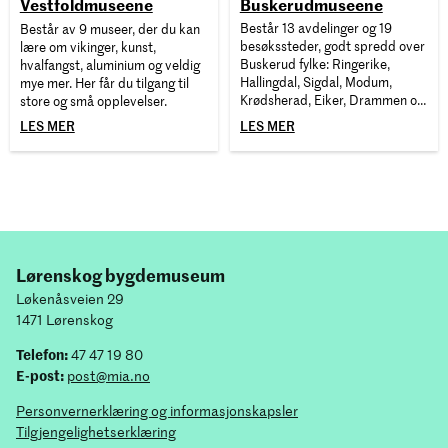
Buskerudmuseene
Vestfoldmuseene
Består 13 avdelinger og 19
Består av 9 museer, der du kan
besøkssteder, godt spredd over
lære om vikinger, kunst,
Buskerud fylke: Ringerike,
hvalfangst, aluminium og veldig
Hallingdal, Sigdal, Modum,
mye mer. Her får du tilgang til
Krødsherad, Eiker, Drammen og
store og små opplevelser.
Kongsberg.
LES MER
LES MER
Lørenskog bygdemuseum
Løkenåsveien 29
1471 Lørenskog
Telefon:
47 47 19 80
E-post:
post@mia.no
Personvernerklæring og informasjonskapsler
Tilgjengelighetserklæring