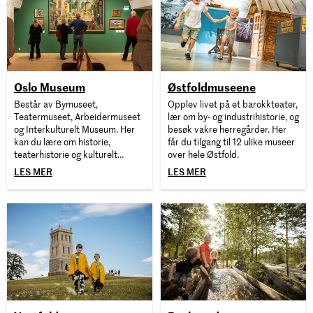
Oslo Museum
Østfoldmuseene
Består av Bymuseet,
Opplev livet på et barokkteater,
Teatermuseet, Arbeidermuseet
lær om by- og industrihistorie, og
og Interkulturelt Museum. Her
besøk vakre herregårder. Her
kan du lære om historie,
får du tilgang til 12 ulike museer
teaterhistorie og kulturelt
over hele Østfold.
mangfold i Norge.
LES MER
LES MER