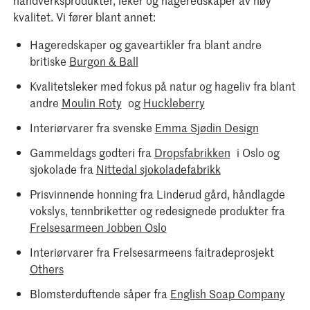
kvalitet. Vi fører blant annet:
Hageredskaper og gaveartikler fra blant andre
britiske
Burgon & Ball
Kvalitetsleker med fokus på natur og hageliv fra blant
andre
Moulin Roty
og
Huckleberry
Interiørvarer fra svenske
Emma Sjødin Design
Gammeldags godteri fra
Dropsfabrikken
i Oslo og
sjokolade fra
Nittedal sjokoladefabrikk
Prisvinnende honning fra Linderud gård, håndlagde
vokslys, tennbriketter og redesignede produkter fra
Frelsesarmeen Jobben Oslo
Interiørvarer fra Frelsesarmeens faitradeprosjekt
Others
Blomsterduftende såper fra
English Soap Company