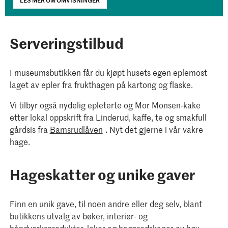
Serveringstilbud
I museumsbutikken får du kjøpt husets egen eplemost
laget av epler fra frukthagen på kartong og flaske.
Vi tilbyr også nydelig epleterte og Mor Monsen-kake
etter lokal oppskrift fra Linderud, kaffe, te og smakfull
gårdsis fra
Bamsrudlåven
. Nyt det gjerne i vår vakre
hage.
Hageskatter og unike gaver
Finn en unik gave, til noen andre eller deg selv, blant
butikkens utvalg av bøker, interiør- og
håndverksprodukter, leker og hageredskaper av høy