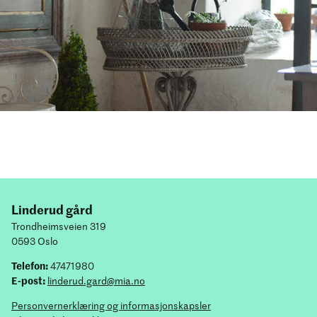
Linderud gård
Trondheimsveien 319
0593 Oslo
Telefon:
47471980
E-post:
linderud.gard@mia.no
Personvernerklæring og informasjonskapsler