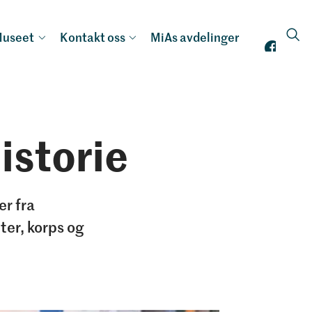
useet
Kontakt oss
MiAs avdelinger
istorie
er fra
er, korps og