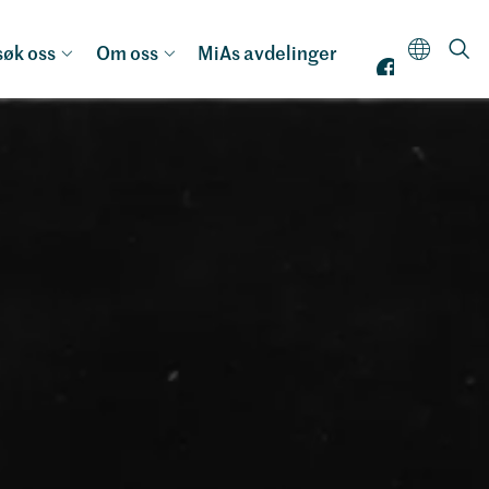
øk oss
Om oss
MiAs avdelinger