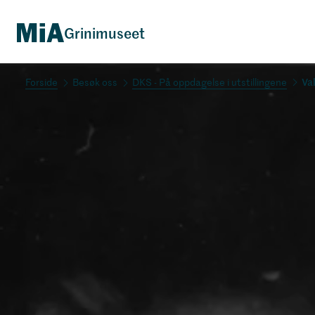
Grinimuseet
Va
Besøk oss
DKS - På oppdagelse i utstillingene