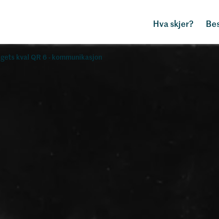
Hva skjer?
Bes
lgets kval QR 6 - kommunikasjon