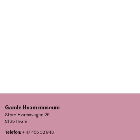
Gamle Hvam museum
Store-Hvamsvegen 26
2165 Hvam
Telefon:
+ 47 455 02 943