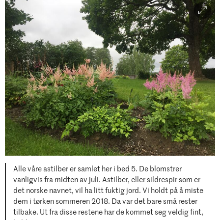
Alle våre astilber er samlet her i bed 5. De blomstrer
vanligvis fra midten av juli. Astilber, eller sildrespir som er
det norske navnet, vil ha litt fuktig jord. Vi holdt på å miste
dem i tørken sommeren 2018. Da var det bare små rester
tilbake. Ut fra disse restene har de kommet seg veldig fint,