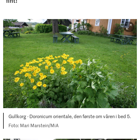
fint!
Gullkorg - Doronicum orientale, den første om våren i bed 5.
Mari Marstein/MiA