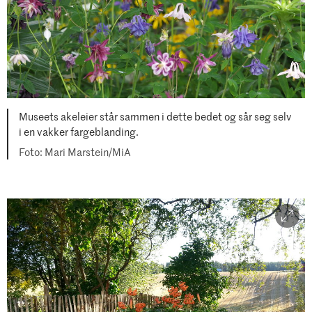
Museets akeleier står sammen i dette bedet og sår seg selv
i en vakker fargeblanding.
Mari Marstein/MiA