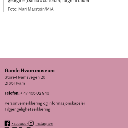
georgine (Dahlia x cultorum) farge til bedet.
Mari Marstein/MiA
Gamle Hvam museum
Store-Hvamsvegen 26
2165 Hvam
Telefon:
+ 47 455 02 943
Personvernerklæring og informasjonskapsler
Tilgjengelighetserklæring
Facebook
Instagram