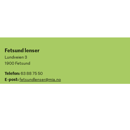
Fetsund lenser
Lundveien 3
1900 Fetsund
Telefon:
63 88 75 50
E-post:
fetsundlenser@mia.no
Personvernerklæring og informasjonskapsler
Tilgjengelighetserklæring
Facebook
Instagram
Youtube
TripAdvisor