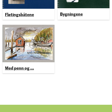
Bygningene
Fløtingsbåtene
Med penn og ...