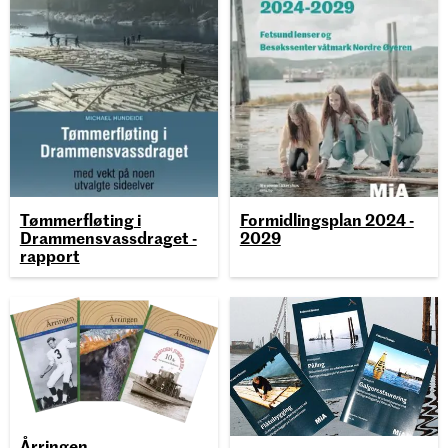
Tømmerfløting i
Formidlingsplan 2024 -
Drammensvassdraget -
2029
rapport
Årringen