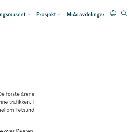
ingsmuseet
Prosjekt
MiAs avdelinger
De første årene
e trafikken. I
 mellom Fetsund
ne over Øyeren