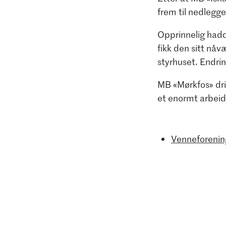
frem til nedlegge
Opprinnelig hadd
fikk den sitt nåv
styrhuset. Endrin
MB «Mørkfos» driv
et enormt arbeid 
Venneforenin