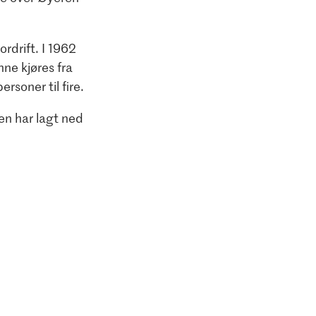
drift. I 1962
ne kjøres fra
rsoner til fire.
en har lagt ned