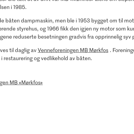
lsen i 1985.
e båten dampmaskin, men ble i 1953 bygget om til motor
ærende styrehus, og 1966 fikk den igjen ny motor som kun
gene reduserte besetningen gradvis fra opprinnelig syv pe
es til daglig av
Venneforeningen MB Mørkfos
. Forening
i restaurering og vedlikehold av båten.
gen MB «Mørkfos»