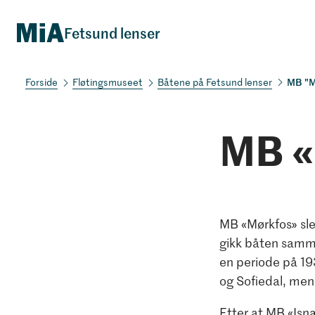
Fetsund lenser
MB "M
Fløtingsmuseet
Båtene på Fetsund lenser
MB «
MB «Mørkfos» sle
gikk båten samm
en periode på 19
og Sofiedal, me
Etter at MB «Isn