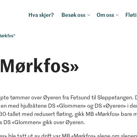
Hva skjer?
Besøk oss
Om oss
Fløt
ørkfos"
Mørkfos»
pte tømmer over Øyeren fra Fetsund til Sleppetangen. 
en med hjulbåtene DS «Glommen» og DS «Øyeren» i denn
30-tallet med redusert fløting, gikk MB «Mørkfos» bare
ns DS «Glommen» gikk over Øyeren.
æs» ble tatt ut av drift var MB «Mørkfos» alene om slepe